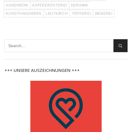
HANDWERK
KAFFEERÖSTEREI
KERAMIK
KUNSTHANDWERK
LEUTKIRCH
TÖPFEREI
WEBEREI
+++ UNSERE AUSZEICHNUNGEN +++