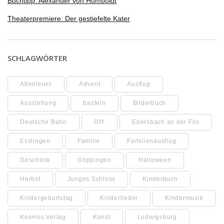
Buchtipp: Alexander von Humboldt
Theaterpremiere: Der gestiefelte Kater
SCHLAGWÖRTER
Abenteuer
Advent
Ausflug
Ausstellung
basteln
Bilderbuch
Deutsche Bahn
DIY
Ebersbach an der Fils
Esslingen
Familie
Familienausflug
Geschenk
Göppingen
Halloween
Herbst
Junges Schloss
Kinderbuch
Kindergeburtstag
Kinderlieder
Kindermusik
Kosmos Verlag
Kunst
Ludwigsburg