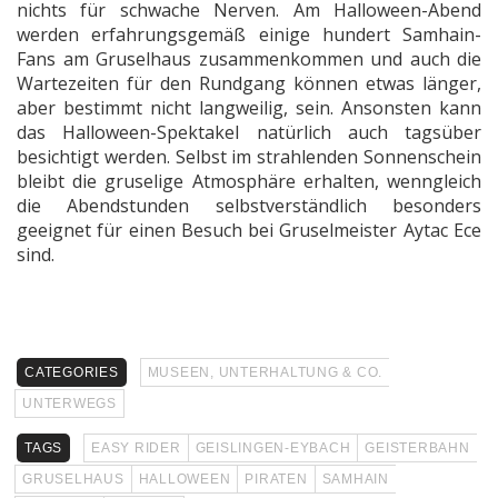
nichts für schwache Nerven. Am Halloween-Abend
werden erfahrungsgemäß einige hundert Samhain-
Fans am Gruselhaus zusammenkommen und auch die
Wartezeiten für den Rundgang können etwas länger,
aber bestimmt nicht langweilig, sein. Ansonsten kann
das Halloween-Spektakel natürlich auch tagsüber
besichtigt werden. Selbst im strahlenden Sonnenschein
bleibt die gruselige Atmosphäre erhalten, wenngleich
die Abendstunden selbstverständlich besonders
geeignet für einen Besuch bei Gruselmeister Aytac Ece
sind.
CATEGORIES
MUSEEN, UNTERHALTUNG & CO.
UNTERWEGS
TAGS
EASY RIDER
GEISLINGEN-EYBACH
GEISTERBAHN
GRUSELHAUS
HALLOWEEN
PIRATEN
SAMHAIN