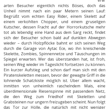
erw
arten Besucher eigentlich nichts Böses, doch das
Unheil nimmt nach ein paar Metern seinen Lauf:
Begrüßt vom echten Easy Rider, einem Skelett auf
einem verkohlten Chopper, und einem gruseligen
Kutscher, dessen Fracht auf der Horrorkutsche mehr
tot als lebendig eine Hand aus dem Sarg reckt, findet
sich der Besucher schon bald auf dunklen Abwegen
wieder – durch Holzpflöcke bahnt er sich seinen Weg
durch die Garage von Aytac Ece, wo ihn kreischende
Skelette, Zombies, Spinnennetze und Täuschungen im
Spiegel erwarten. Wer das überstanden hat, ist froh,
seinen Weg wieder im Tageslicht fortsetzen zu können.
Ein kurzer Aufstieg und schon darf man sich mit den
Piratenskeletten messen, bevor der gewagte Griff in die
lohnende Schatzkiste möglich ist. Über allem wacht,
inmitten von unheimlich raschelndem Mais, eine
überdimensionale Riesenspinne mit passendem Netz,
die den Weg zum Friedhof mit Skeletten und
Grabsteinen nur ungern freizugeben scheint. Nun folgt
das Tor zur Hölle, die natürlich mit nicht weniger