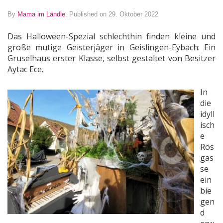
By
Mama im Ländle
.
Published on 29. Oktober 2022
Das Halloween-Spezial schlechthin finden kleine und
große mutige Geisterjäger in Geislingen-Eybach: Ein
Gruselhaus erster Klasse, selbst gestaltet von Besitzer
Aytac Ece.
In
die
idyll
isch
e
Rös
gas
se
ein
bie
gen
d