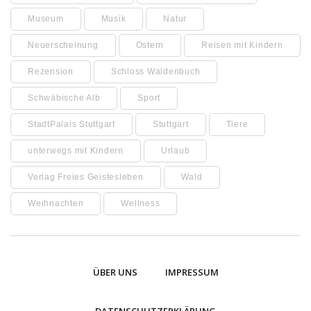
Museum
Musik
Natur
Neuerscheinung
Ostern
Reisen mit Kindern
Rezension
Schloss Waldenbuch
Schwäbische Alb
Sport
StadtPalais Stuttgart
Stuttgart
Tiere
unterwegs mit Kindern
Urlaub
Verlag Freies Geistesleben
Wald
Weihnachten
Wellness
ÜBER UNS
IMPRESSUM