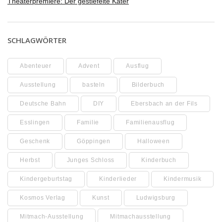
Theaterpremiere: Der gestiefelte Kater
SCHLAGWÖRTER
Abenteuer
Advent
Ausflug
Ausstellung
basteln
Bilderbuch
Deutsche Bahn
DIY
Ebersbach an der Fils
Esslingen
Familie
Familienausflug
Geschenk
Göppingen
Halloween
Herbst
Junges Schloss
Kinderbuch
Kindergeburtstag
Kinderlieder
Kindermusik
Kosmos Verlag
Kunst
Ludwigsburg
Mitmach-Ausstellung
Mitmachausstellung