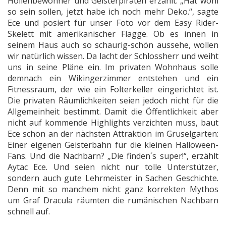
Höllenbewohner und Geisterpiraten erzählt. „Hat wohl
so sein sollen, jetzt habe ich noch mehr Deko.“, sagte
Ece und posiert für unser Foto vor dem Easy Rider-
Skelett mit amerikanischer Flagge. Ob es innen in
seinem Haus auch so schaurig-schön aussehe, wollen
wir natürlich wissen. Da lacht der Schlossherr und weiht
uns in seine Pläne ein. Im privaten Wohnhaus solle
demnach ein Wikingerzimmer entstehen und ein
Fitnessraum, der wie ein Folterkeller eingerichtet ist.
Die privaten Räumlichkeiten seien jedoch nicht für die
Allgemeinheit bestimmt. Damit die Öffentlichkeit aber
nicht auf kommende Highlights verzichten muss, baut
Ece schon an der nächsten Attraktion im Gruselgarten:
Einer eigenen Geisterbahn für die kleinen Halloween-
Fans. Und die Nachbarn? „Die finden´s super!“, erzählt
Aytac Ece. Und seien nicht nur tolle Unterstützer,
sondern auch gute Lehrmeister in Sachen Geschichte.
Denn mit so manchem nicht ganz korrekten Mythos
um Graf Dracula räumten die rumänischen Nachbarn
schnell auf.