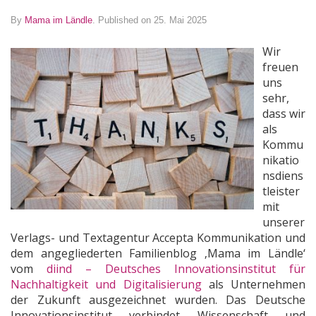
By
Mama im Ländle
.
Published on 25. Mai 2025
Wir
freuen
uns
sehr,
dass wir
als
Kommu
nikatio
nsdiens
tleister
mit
unserer
Verlags- und Textagentur Accepta Kommunikation und
dem angegliederten Familienblog ‚Mama im Ländle‘
vom
diind – Deutsches Innovationsinstitut für
Nachhaltigkeit und Digitalisierung
als Unternehmen
der Zukunft ausgezeichnet wurden. Das Deutsche
Innovationsinstitut verbindet Wissenschaft und