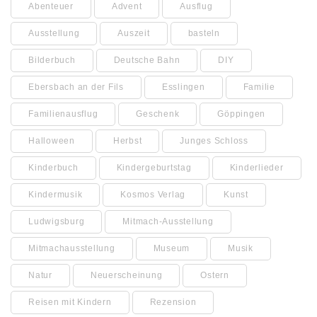
Abenteuer
Advent
Ausflug
Ausstellung
Auszeit
basteln
Bilderbuch
Deutsche Bahn
DIY
Ebersbach an der Fils
Esslingen
Familie
Familienausflug
Geschenk
Göppingen
Halloween
Herbst
Junges Schloss
Kinderbuch
Kindergeburtstag
Kinderlieder
Kindermusik
Kosmos Verlag
Kunst
Ludwigsburg
Mitmach-Ausstellung
Mitmachausstellung
Museum
Musik
Natur
Neuerscheinung
Ostern
Reisen mit Kindern
Rezension