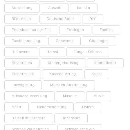
Ausstellung
Auszeit
basteln
Bilderbuch
Deutsche Bahn
DIY
Ebersbach an der Fils
Esslingen
Familie
Familienausflug
Geschenk
Göppingen
Halloween
Herbst
Junges Schloss
Kinderbuch
Kindergeburtstag
Kinderlieder
Kindermusik
Kosmos Verlag
Kunst
Ludwigsburg
Mitmach-Ausstellung
Mitmachausstellung
Museum
Musik
Natur
Neuerscheinung
Ostern
Reisen mit Kindern
Rezension
Schloss Waldenbuch
Schwäbische Alb