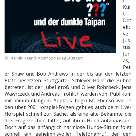
i
Kul
t-
Det
ekti
ve
Jus
tus
Jon
© Titelbild: Franck Kosmos Verlag Stuttgart
as,
Pet
er Shaw und Bob Andrews in der bis auf den letzten
Platz besetzten Stuttgarter Schleyer-Halle die Bühne
betreten, ist der Jubel groß und Oliver Rohrbeck, Jens
Wawrczeck und Andreas Fröhlich werden vom Publikum
mit minutenlangem Applaus begrüßt. Ebenso wie in
den über 200 Hörspiel-Folgen geht es auch beim Live-
Hörspiel schnell zur Sache, als eine alte Bekannte die
drei Fragezeichen bittet, auf ihren Hund aufzupassen.
Doch auf das anfänglich harmlose Hunde-Sitting folgt
schnell ein geheimnisvoller Telefonanruf, der den