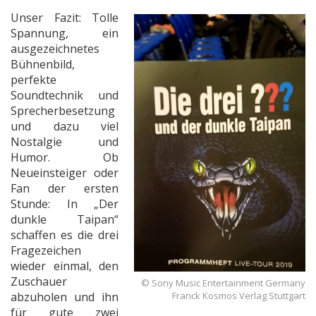
Unser Fazit: Tolle
Spannung, ein
ausgezeichnetes
Bühnenbild,
perfekte
Soundtechnik und
Sprecherbesetzung
und dazu viel
Nostalgie und
Humor. Ob
Neueinsteiger oder
Fan der ersten
Stunde: In „Der
dunkle Taipan“
schaffen es die drei
Fragezeichen
wieder einmal, den
Zuschauer
© Sony Music Entertainment Germany
abzuholen und ihn
Franck Kosmos Verlag Stuttgart
für gute zwei