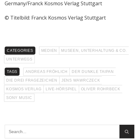
Germany/Franck Kosmos Verlag Stuttgart
© Titelbild: Franck Kosmos Verlag Stuttgart
CATEGORIES
MEDIEN
MUSEEN, UNTERHALTUNG & CO.
UNTERWEGS
TAGS
ANDREAS FRÖHLICH
DER DUNKLE TAIPAN
DIE DREI FRAGEZEICHEN
JENS WAWRCZECK
KOSMOS VERLAG
LIVE-HÖRSPIEL
OLIVER ROHRBECK
SONY MUSIC