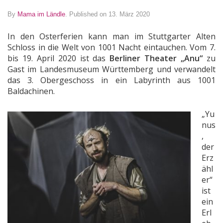
By
Mama im Ländle
.
Published on 13. März 2020
In den Osterferien kann man im Stuttgarter Alten
Schloss in die Welt von 1001 Nacht eintauchen. Vom 7.
bis 19. April 2020 ist das
Berliner Theater „Anu“
zu
Gast im Landesmuseum Württemberg und verwandelt
das 3. Obergeschoss in ein Labyrinth aus 1001
Baldachinen.
„Yu
nus
,
der
Erz
ähl
er“
ist
ein
Erl