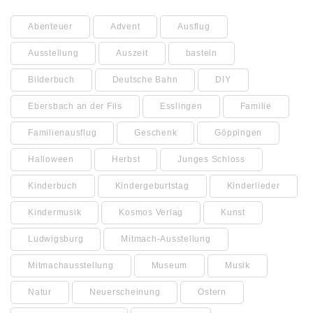
Abenteuer
Advent
Ausflug
Ausstellung
Auszeit
basteln
Bilderbuch
Deutsche Bahn
DIY
Ebersbach an der Fils
Esslingen
Familie
Familienausflug
Geschenk
Göppingen
Halloween
Herbst
Junges Schloss
Kinderbuch
Kindergeburtstag
Kinderlieder
Kindermusik
Kosmos Verlag
Kunst
Ludwigsburg
Mitmach-Ausstellung
Mitmachausstellung
Museum
Musik
Natur
Neuerscheinung
Ostern