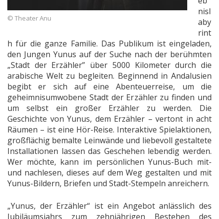
eb
nisl
© Theater Anu
aby
rint
h für die ganze Familie. Das Publikum ist eingeladen,
den Jungen Yunus auf der Suche nach der berühmten
„Stadt der Erzähler” über 5000 Kilometer durch die
arabische Welt zu begleiten. Beginnend in Andalusien
begibt er sich auf eine Abenteuerreise, um die
geheimnisumwobene Stadt der Erzähler zu finden und
um selbst ein großer Erzähler zu werden. Die
Geschichte von Yunus, dem Erzähler – vertont in acht
Räumen – ist eine Hör-Reise. Interaktive Spielaktionen,
großflächig bemalte Leinwände und liebevoll gestaltete
Installationen lassen das Geschehen lebendig werden.
Wer möchte, kann im persönlichen Yunus-Buch mit-
und nachlesen, dieses auf dem Weg gestalten und mit
Yunus-Bildern, Briefen und Stadt-Stempeln anreichern.
„Yunus, der Erzähler“ ist ein Angebot anlässlich des
Jubiläumsjahrs zum zehnjährigen Bestehen des