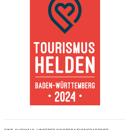
EINE AUSWAHL UNSERER KOOPERATIONSPARTNER