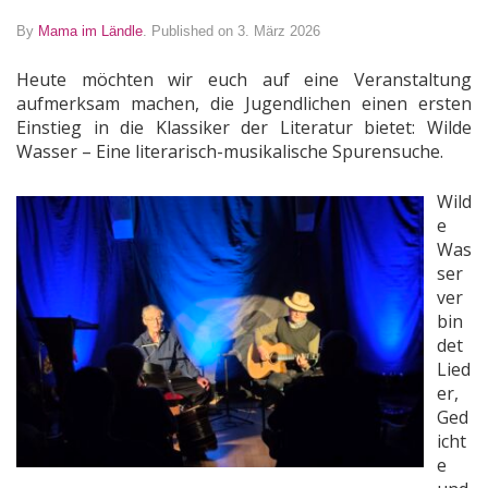
By
Mama im Ländle
.
Published on 3. März 2026
Heute möchten wir euch auf eine Veranstaltung
aufmerksam machen, die Jugendlichen einen ersten
Einstieg in die Klassiker der Literatur bietet: Wilde
Wasser – Eine literarisch-musikalische Spurensuche.
Wild
e
Was
ser
ver
bin
det
Lied
er,
Ged
icht
e