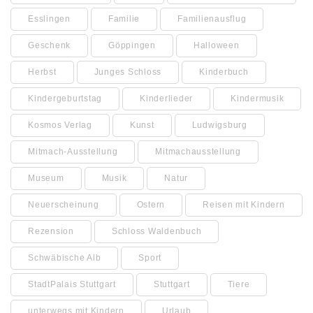
Esslingen
Familie
Familienausflug
Geschenk
Göppingen
Halloween
Herbst
Junges Schloss
Kinderbuch
Kindergeburtstag
Kinderlieder
Kindermusik
Kosmos Verlag
Kunst
Ludwigsburg
Mitmach-Ausstellung
Mitmachausstellung
Museum
Musik
Natur
Neuerscheinung
Ostern
Reisen mit Kindern
Rezension
Schloss Waldenbuch
Schwäbische Alb
Sport
StadtPalais Stuttgart
Stuttgart
Tiere
unterwegs mit Kindern
Urlaub