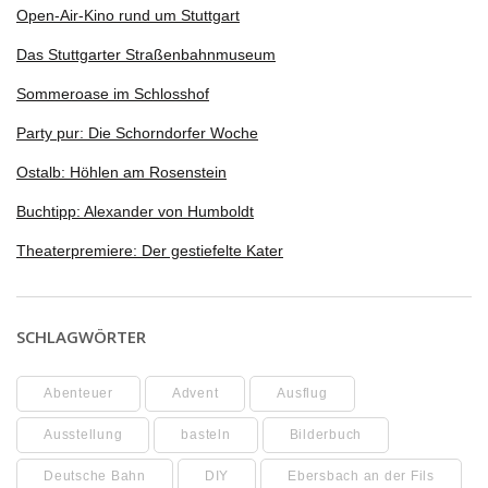
Open-Air-Kino rund um Stuttgart
Das Stuttgarter Straßenbahnmuseum
Sommeroase im Schlosshof
Party pur: Die Schorndorfer Woche
Ostalb: Höhlen am Rosenstein
Buchtipp: Alexander von Humboldt
Theaterpremiere: Der gestiefelte Kater
SCHLAGWÖRTER
Abenteuer
Advent
Ausflug
Ausstellung
basteln
Bilderbuch
Deutsche Bahn
DIY
Ebersbach an der Fils