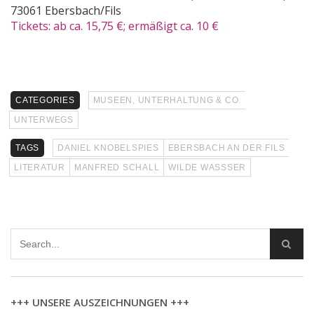
73061 Ebersbach/Fils
Tickets: ab ca. 15,75 €; ermäßigt ca. 10 €
CATEGORIES
MUSEEN, UNTERHALTUNG & CO.
UNTERWEGS
TAGS
DANIEL KNOBELSPIES
EBERSBACH AN DER FILS
LITERATUR
MANFRED SCHALL
WILDE WASSSER
+++ UNSERE AUSZEICHNUNGEN +++