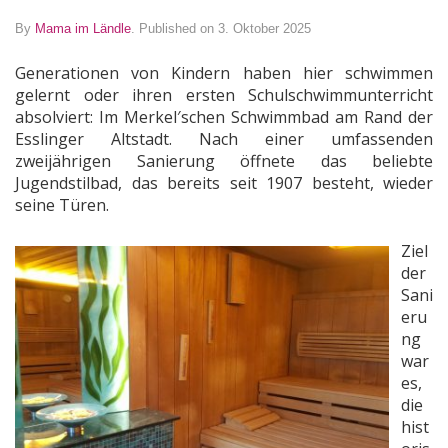
By
Mama im Ländle
.
Published on 3. Oktober 2025
Generationen von Kindern haben hier schwimmen
gelernt oder ihren ersten Schulschwimmunterricht
absolviert: Im Merkel′schen Schwimmbad am Rand der
Esslinger Altstadt. Nach einer umfassenden
zweijährigen Sanierung öffnete das beliebte
Jugendstilbad, das bereits seit 1907 besteht, wieder
seine Türen.
Ziel
der
Sani
eru
ng
war
es,
die
hist