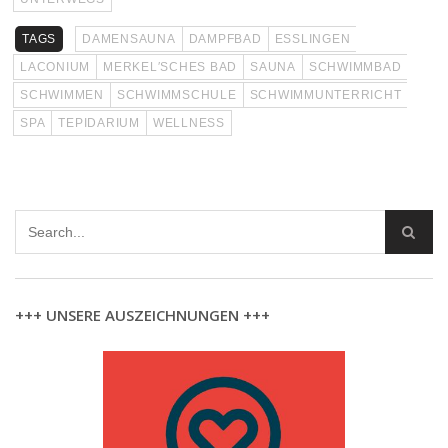
TAGS
DAMENSAUNA
DAMPFBAD
ESSLINGEN
LACONIUM
MERKEL′SCHES BAD
SAUNA
SCHWIMMBAD
SCHWIMMEN
SCHWIMMSCHULE
SCHWIMMUNTERRICHT
SPA
TEPIDARIUM
WELLNESS
+++ UNSERE AUSZEICHNUNGEN +++