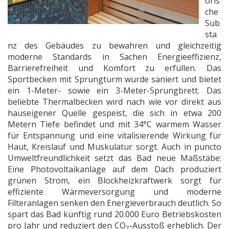
oris
che
Sub
sta
nz des Gebäudes zu bewahren und gleichzeitig
moderne Standards in Sachen Energieeffizienz,
Barrierefreiheit und Komfort zu erfüllen. Das
Sportbecken mit Sprungturm wurde saniert und bietet
ein 1-Meter- sowie ein 3-Meter-Sprungbrett. Das
beliebte Thermalbecken wird nach wie vor direkt aus
hauseigener Quelle gespeist, die sich in etwa 200
Metern Tiefe befindet und mit 34°C warmem Wasser
für Entspannung und eine vitalisierende Wirkung für
Haut, Kreislauf und Muskulatur sorgt. Auch in puncto
Umweltfreundlichkeit setzt das Bad neue Maßstäbe:
Eine Photovoltaikanlage auf dem Dach produziert
grünen Strom, ein Blockheizkraftwerk sorgt für
effiziente Wärmeversorgung und moderne
Filteranlagen senken den Energieverbrauch deutlich. So
spart das Bad künftig rund 20.000 Euro Betriebskosten
pro Jahr und reduziert den CO₂-Ausstoß erheblich. Der