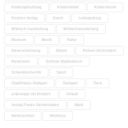
Kindergeburtstag
Kinderlieder
Kindermusik
Kosmos Verlag
Kunst
Ludwigsburg
Mitmach-Ausstellung
Mitmachausstellung
Museum
Musik
Natur
Neuerscheinung
Ostern
Reisen mit Kindern
Rezension
Schloss Waldenbuch
Schwäbische Alb
Sport
StadtPalais Stuttgart
Stuttgart
Tiere
unterwegs mit Kindern
Urlaub
Verlag Freies Geistesleben
Wald
Weihnachten
Wellness