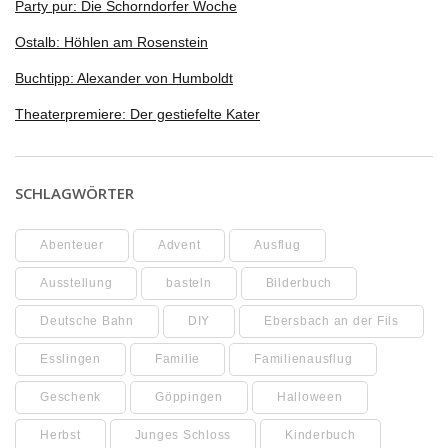
Party pur: Die Schorndorfer Woche
Ostalb: Höhlen am Rosenstein
Buchtipp: Alexander von Humboldt
Theaterpremiere: Der gestiefelte Kater
SCHLAGWÖRTER
Abenteuer
Advent
Ausflug
Ausstellung
basteln
Bilderbuch
Deutsche Bahn
DIY
Ebersbach an der Fils
Esslingen
Familie
Familienausflug
Geschenk
Göppingen
Halloween
Herbst
Junges Schloss
Kinderbuch