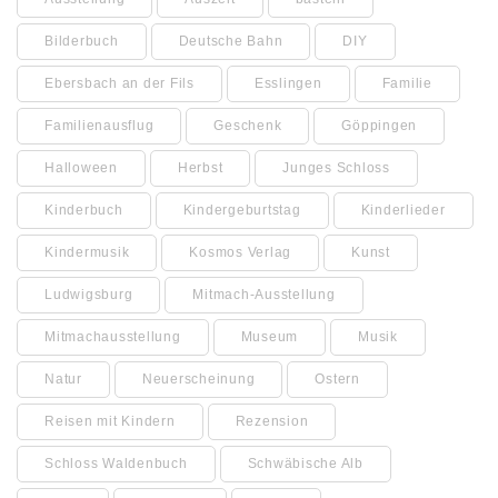
Bilderbuch
Deutsche Bahn
DIY
Ebersbach an der Fils
Esslingen
Familie
Familienausflug
Geschenk
Göppingen
Halloween
Herbst
Junges Schloss
Kinderbuch
Kindergeburtstag
Kinderlieder
Kindermusik
Kosmos Verlag
Kunst
Ludwigsburg
Mitmach-Ausstellung
Mitmachausstellung
Museum
Musik
Natur
Neuerscheinung
Ostern
Reisen mit Kindern
Rezension
Schloss Waldenbuch
Schwäbische Alb