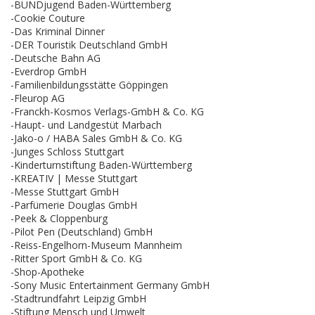
-BUNDjugend Baden-Württemberg
-Cookie Couture
-Das Kriminal Dinner
-DER Touristik Deutschland GmbH
-Deutsche Bahn AG
-Everdrop GmbH
-Familienbildungsstätte Göppingen
-Fleurop AG
-Franckh-Kosmos Verlags-GmbH & Co. KG
-Haupt- und Landgestüt Marbach
-Jako-o / HABA Sales GmbH & Co. KG
-Junges Schloss Stuttgart
-Kinderturnstiftung Baden-Württemberg
-KREATIV | Messe Stuttgart
-Messe Stuttgart GmbH
-Parfümerie Douglas GmbH
-Peek & Cloppenburg
-Pilot Pen (Deutschland) GmbH
-Reiss-Engelhorn-Museum Mannheim
-Ritter Sport GmbH & Co. KG
-Shop-Apotheke
-Sony Music Entertainment Germany GmbH
-Stadtrundfahrt Leipzig GmbH
-Stiftung Mensch und Umwelt