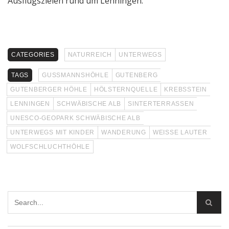
Ausflugszielen rund um Lenningen.
CATEGORIES
NATURREICH
UNTERWEGS
TAGS
GUSSMANNSHÖHLE
GUTENBERG
GUTENBERGER HÖHLE
HÖLSTERNQUELLE
KREBSSTEIN
LENNINGEN
SCHWÄBISCHE ALB
SINTERTERRASSEN
UNESCO-GEOPARK SCHWÄBISCHE ALB
UNTERWEGS MIT KINDER
WANDERUNG
WEISSE LAUTER
WOLFSCHLUCHTHÖHLE