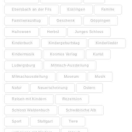
Ebersbach an der Fils
Esslingen
Familie
Familienausflug
Geschenk
Göppingen
Halloween
Herbst
Junges Schloss
Kinderbuch
Kindergeburtstag
Kinderlieder
Kindermusik
Kosmos Verlag
Kunst
Ludwigsburg
Mitmach-Ausstellung
Mitmachausstellung
Museum
Musik
Natur
Neuerscheinung
Ostern
Reisen mit Kindern
Rezension
Schloss Waldenbuch
Schwäbische Alb
Sport
Stuttgart
Tiere