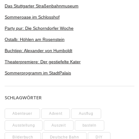
Das Stuttgarter Straßenbahnmuseum
Sommeroase im Schlosshof
Party pur: Die Schorndorfer Woche
Ostalb: Höhlen am Rosenstein
Buchtipp: Alexander von Humboldt
Theaterpremiere: Der gestiefelte Kater
Sommerprogramm im StadtPalais
SCHLAGWÖRTER
Abenteuer
Advent
Ausflug
Ausstellung
Auszeit
basteln
Bilderbuch
Deutsche Bahn
DIY