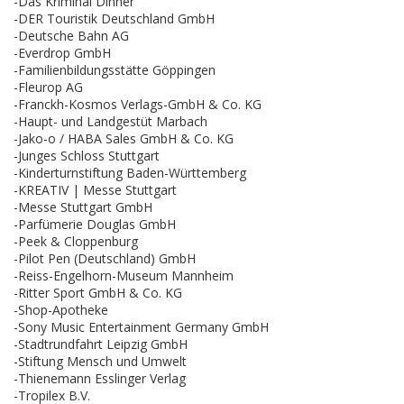
-Das Kriminal Dinner
-DER Touristik Deutschland GmbH
-Deutsche Bahn AG
-Everdrop GmbH
-Familienbildungsstätte Göppingen
-Fleurop AG
-Franckh-Kosmos Verlags-GmbH & Co. KG
-Haupt- und Landgestüt Marbach
-Jako-o / HABA Sales GmbH & Co. KG
-Junges Schloss Stuttgart
-Kinderturnstiftung Baden-Württemberg
-KREATIV | Messe Stuttgart
-Messe Stuttgart GmbH
-Parfümerie Douglas GmbH
-Peek & Cloppenburg
-Pilot Pen (Deutschland) GmbH
-Reiss-Engelhorn-Museum Mannheim
-Ritter Sport GmbH & Co. KG
-Shop-Apotheke
-Sony Music Entertainment Germany GmbH
-Stadtrundfahrt Leipzig GmbH
-Stiftung Mensch und Umwelt
-Thienemann Esslinger Verlag
-Tropilex B.V.