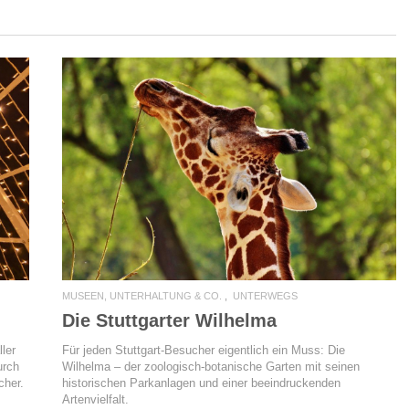
READ MORE
MUSEEN, UNTERHALTUNG & CO.
UNTERWEGS
Die Stuttgarter Wilhelma
ler
Für jeden Stuttgart-Besucher eigentlich ein Muss: Die
urch
Wilhelma – der zoologisch-botanische Garten mit seinen
cher.
historischen Parkanlagen und einer beeindruckenden
Artenvielfalt.