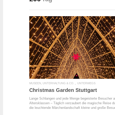
READ MORE
MUSEEN, UNTERHALTUNG & CO.
UNTERWEGS
Christmas Garden Stuttgart
Lange Schlangen und jede Menge begeisterte Besucher al
Altersklassen – Täglich verzaubert die magische Reise d
die leuchtende Märchenlandschaft kleine und große Besu