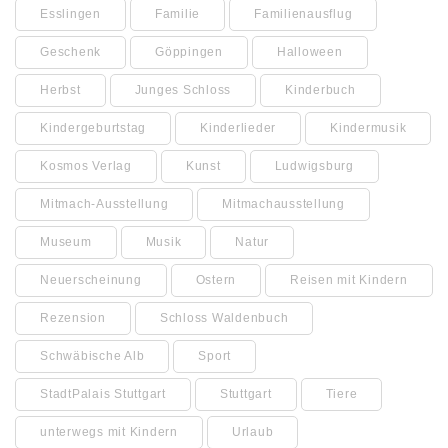
Esslingen
Familie
Familienausflug
Geschenk
Göppingen
Halloween
Herbst
Junges Schloss
Kinderbuch
Kindergeburtstag
Kinderlieder
Kindermusik
Kosmos Verlag
Kunst
Ludwigsburg
Mitmach-Ausstellung
Mitmachausstellung
Museum
Musik
Natur
Neuerscheinung
Ostern
Reisen mit Kindern
Rezension
Schloss Waldenbuch
Schwäbische Alb
Sport
StadtPalais Stuttgart
Stuttgart
Tiere
unterwegs mit Kindern
Urlaub