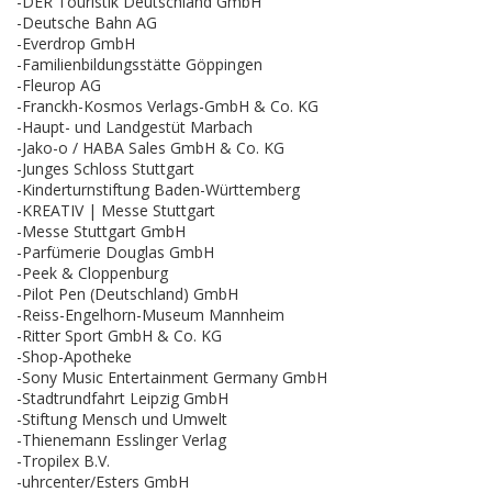
-DER Touristik Deutschland GmbH
-Deutsche Bahn AG
-Everdrop GmbH
-Familienbildungsstätte Göppingen
-Fleurop AG
-Franckh-Kosmos Verlags-GmbH & Co. KG
-Haupt- und Landgestüt Marbach
-Jako-o / HABA Sales GmbH & Co. KG
-Junges Schloss Stuttgart
-Kinderturnstiftung Baden-Württemberg
-KREATIV | Messe Stuttgart
-Messe Stuttgart GmbH
-Parfümerie Douglas GmbH
-Peek & Cloppenburg
-Pilot Pen (Deutschland) GmbH
-Reiss-Engelhorn-Museum Mannheim
-Ritter Sport GmbH & Co. KG
-Shop-Apotheke
-Sony Music Entertainment Germany GmbH
-Stadtrundfahrt Leipzig GmbH
-Stiftung Mensch und Umwelt
-Thienemann Esslinger Verlag
-Tropilex B.V.
-uhrcenter/Esters GmbH