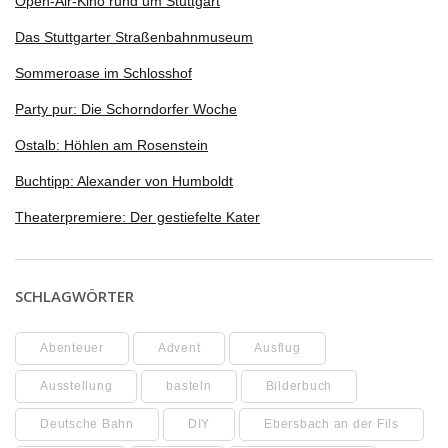
Open-Air-Kino rund um Stuttgart
Das Stuttgarter Straßenbahnmuseum
Sommeroase im Schlosshof
Party pur: Die Schorndorfer Woche
Ostalb: Höhlen am Rosenstein
Buchtipp: Alexander von Humboldt
Theaterpremiere: Der gestiefelte Kater
SCHLAGWÖRTER
Abenteuer
Advent
Ausflug
Ausstellung
basteln
Bilderbuch
Deutsche Bahn
DIY
Ebersbach an der Fils