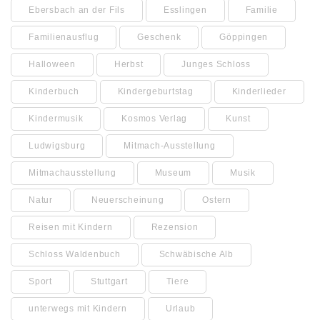
Ebersbach an der Fils
Esslingen
Familie
Familienausflug
Geschenk
Göppingen
Halloween
Herbst
Junges Schloss
Kinderbuch
Kindergeburtstag
Kinderlieder
Kindermusik
Kosmos Verlag
Kunst
Ludwigsburg
Mitmach-Ausstellung
Mitmachausstellung
Museum
Musik
Natur
Neuerscheinung
Ostern
Reisen mit Kindern
Rezension
Schloss Waldenbuch
Schwäbische Alb
Sport
Stuttgart
Tiere
unterwegs mit Kindern
Urlaub