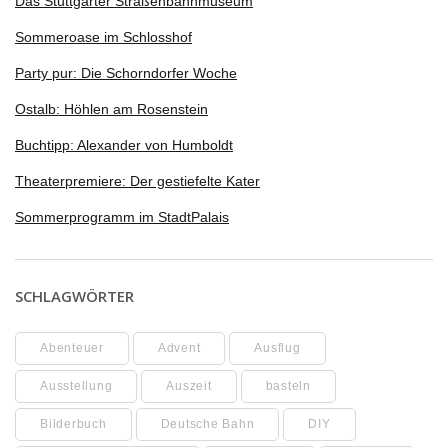
Das Stuttgarter Straßenbahnmuseum
Sommeroase im Schlosshof
Party pur: Die Schorndorfer Woche
Ostalb: Höhlen am Rosenstein
Buchtipp: Alexander von Humboldt
Theaterpremiere: Der gestiefelte Kater
Sommerprogramm im StadtPalais
SCHLAGWÖRTER
Abenteuer
Advent
Ausflug
Ausstellung
Auszeit
basteln
Bilderbuch
Deutsche Bahn
DIY