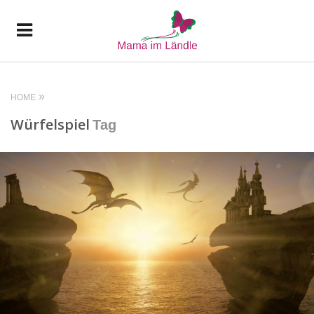
HOME
Würfelspiel
Tag
READ MORE