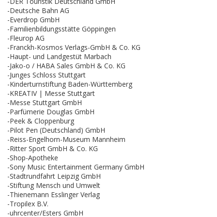
-DER Touristik Deutschland GmbH
-Deutsche Bahn AG
-Everdrop GmbH
-Familienbildungsstätte Göppingen
-Fleurop AG
-Franckh-Kosmos Verlags-GmbH & Co. KG
-Haupt- und Landgestüt Marbach
-Jako-o / HABA Sales GmbH & Co. KG
-Junges Schloss Stuttgart
-Kinderturnstiftung Baden-Württemberg
-KREATIV | Messe Stuttgart
-Messe Stuttgart GmbH
-Parfümerie Douglas GmbH
-Peek & Cloppenburg
-Pilot Pen (Deutschland) GmbH
-Reiss-Engelhorn-Museum Mannheim
-Ritter Sport GmbH & Co. KG
-Shop-Apotheke
-Sony Music Entertainment Germany GmbH
-Stadtrundfahrt Leipzig GmbH
-Stiftung Mensch und Umwelt
-Thienemann Esslinger Verlag
-Tropilex B.V.
-uhrcenter/Esters GmbH