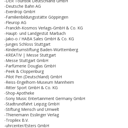
-DER Touristik Deutschland GmbH
-Deutsche Bahn AG
-Everdrop GmbH
-Familienbildungsstätte Göppingen
-Fleurop AG
-Franckh-Kosmos Verlags-GmbH & Co. KG
-Haupt- und Landgestüt Marbach
-Jako-o / HABA Sales GmbH & Co. KG
-Junges Schloss Stuttgart
-Kinderturnstiftung Baden-Württemberg
-KREATIV | Messe Stuttgart
-Messe Stuttgart GmbH
-Parfümerie Douglas GmbH
-Peek & Cloppenburg
-Pilot Pen (Deutschland) GmbH
-Reiss-Engelhorn-Museum Mannheim
-Ritter Sport GmbH & Co. KG
-Shop-Apotheke
-Sony Music Entertainment Germany GmbH
-Stadtrundfahrt Leipzig GmbH
-Stiftung Mensch und Umwelt
-Thienemann Esslinger Verlag
-Tropilex B.V.
-uhrcenter/Esters GmbH