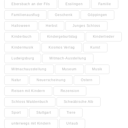
Ebersbach an der Fils
Esslingen
Familie
Familienausflug
Geschenk
Göppingen
Halloween
Herbst
Junges Schloss
Kinderbuch
Kindergeburtstag
Kinderlieder
Kindermusik
Kosmos Verlag
Kunst
Ludwigsburg
Mitmach-Ausstellung
Mitmachausstellung
Museum
Musik
Natur
Neuerscheinung
Ostern
Reisen mit Kindern
Rezension
Schloss Waldenbuch
Schwäbische Alb
Sport
Stuttgart
Tiere
unterwegs mit Kindern
Urlaub