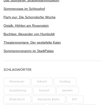
Das Stuttgarter Straßenbahnmuseum
Sommeroase im Schlosshof
Party pur: Die Schorndorfer Woche
Ostalb: Höhlen am Rosenstein
Buchtipp: Alexander von Humboldt
Theaterpremiere: Der gestiefelte Kater
Sommerprogramm im StadtPalais
SCHLAGWÖRTER
Abenteuer
Advent
Ausflug
Ausstellung
Auszeit
basteln
Bilderbuch
Deutsche Bahn
DIY