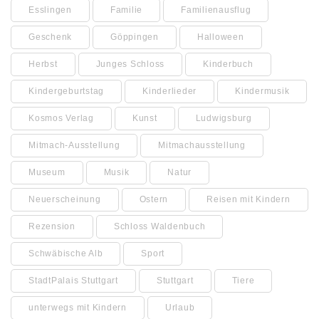
Esslingen
Familie
Familienausflug
Geschenk
Göppingen
Halloween
Herbst
Junges Schloss
Kinderbuch
Kindergeburtstag
Kinderlieder
Kindermusik
Kosmos Verlag
Kunst
Ludwigsburg
Mitmach-Ausstellung
Mitmachausstellung
Museum
Musik
Natur
Neuerscheinung
Ostern
Reisen mit Kindern
Rezension
Schloss Waldenbuch
Schwäbische Alb
Sport
StadtPalais Stuttgart
Stuttgart
Tiere
unterwegs mit Kindern
Urlaub