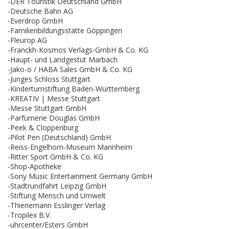
-DER Touristik Deutschland GmbH
-Deutsche Bahn AG
-Everdrop GmbH
-Familienbildungsstätte Göppingen
-Fleurop AG
-Franckh-Kosmos Verlags-GmbH & Co. KG
-Haupt- und Landgestüt Marbach
-Jako-o / HABA Sales GmbH & Co. KG
-Junges Schloss Stuttgart
-Kinderturnstiftung Baden-Württemberg
-KREATIV | Messe Stuttgart
-Messe Stuttgart GmbH
-Parfümerie Douglas GmbH
-Peek & Cloppenburg
-Pilot Pen (Deutschland) GmbH
-Reiss-Engelhorn-Museum Mannheim
-Ritter Sport GmbH & Co. KG
-Shop-Apotheke
-Sony Music Entertainment Germany GmbH
-Stadtrundfahrt Leipzig GmbH
-Stiftung Mensch und Umwelt
-Thienemann Esslinger Verlag
-Tropilex B.V.
-uhrcenter/Esters GmbH