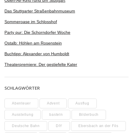
Open-Air-Kino rund um Stuttgart
Das Stuttgarter Straßenbahnmuseum
Sommeroase im Schlosshof
Party pur: Die Schorndorfer Woche
Ostalb: Höhlen am Rosenstein
Buchtipp: Alexander von Humboldt
Theaterpremiere: Der gestiefelte Kater
SCHLAGWÖRTER
Abenteuer
Advent
Ausflug
Ausstellung
basteln
Bilderbuch
Deutsche Bahn
DIY
Ebersbach an der Fils