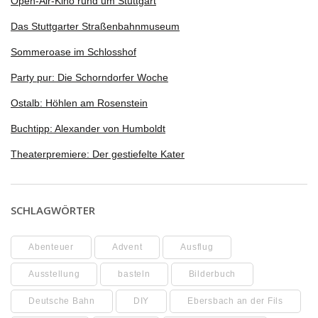
Open-Air-Kino rund um Stuttgart
Das Stuttgarter Straßenbahnmuseum
Sommeroase im Schlosshof
Party pur: Die Schorndorfer Woche
Ostalb: Höhlen am Rosenstein
Buchtipp: Alexander von Humboldt
Theaterpremiere: Der gestiefelte Kater
SCHLAGWÖRTER
Abenteuer
Advent
Ausflug
Ausstellung
basteln
Bilderbuch
Deutsche Bahn
DIY
Ebersbach an der Fils