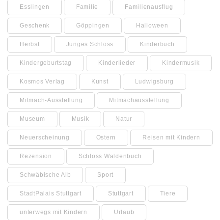
Esslingen
Familie
Familienausflug
Geschenk
Göppingen
Halloween
Herbst
Junges Schloss
Kinderbuch
Kindergeburtstag
Kinderlieder
Kindermusik
Kosmos Verlag
Kunst
Ludwigsburg
Mitmach-Ausstellung
Mitmachausstellung
Museum
Musik
Natur
Neuerscheinung
Ostern
Reisen mit Kindern
Rezension
Schloss Waldenbuch
Schwäbische Alb
Sport
StadtPalais Stuttgart
Stuttgart
Tiere
unterwegs mit Kindern
Urlaub