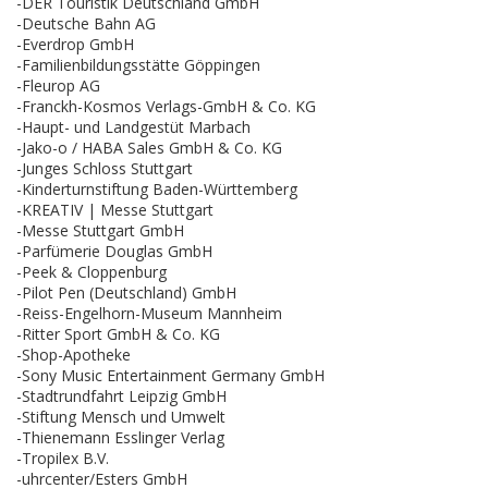
-DER Touristik Deutschland GmbH
-Deutsche Bahn AG
-Everdrop GmbH
-Familienbildungsstätte Göppingen
-Fleurop AG
-Franckh-Kosmos Verlags-GmbH & Co. KG
-Haupt- und Landgestüt Marbach
-Jako-o / HABA Sales GmbH & Co. KG
-Junges Schloss Stuttgart
-Kinderturnstiftung Baden-Württemberg
-KREATIV | Messe Stuttgart
-Messe Stuttgart GmbH
-Parfümerie Douglas GmbH
-Peek & Cloppenburg
-Pilot Pen (Deutschland) GmbH
-Reiss-Engelhorn-Museum Mannheim
-Ritter Sport GmbH & Co. KG
-Shop-Apotheke
-Sony Music Entertainment Germany GmbH
-Stadtrundfahrt Leipzig GmbH
-Stiftung Mensch und Umwelt
-Thienemann Esslinger Verlag
-Tropilex B.V.
-uhrcenter/Esters GmbH