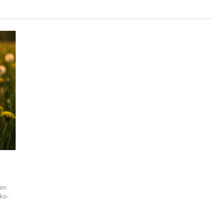
nen
ko-