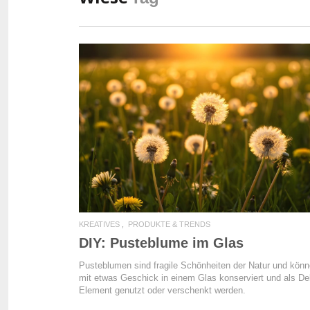
READ MORE
KREATIVES
PRODUKTE & TRENDS
DIY: Pusteblume im Glas
Pusteblumen sind fragile Schönheiten der Natur und kön
mit etwas Geschick in einem Glas konserviert und als De
Element genutzt oder verschenkt werden.