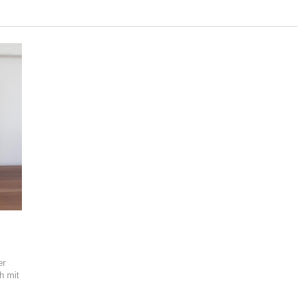
er
h mit