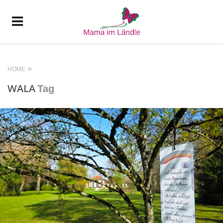
HOME
WALA
Tag
READ MORE