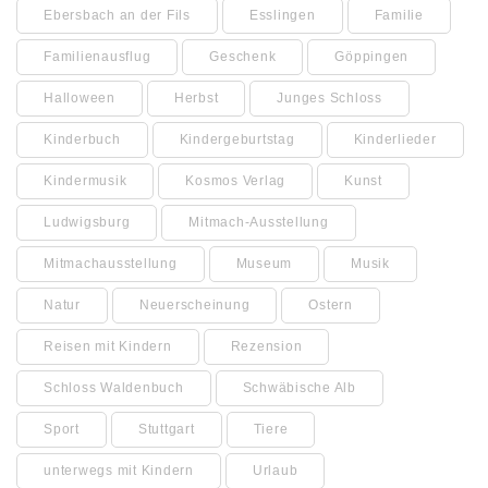
Ebersbach an der Fils
Esslingen
Familie
Familienausflug
Geschenk
Göppingen
Halloween
Herbst
Junges Schloss
Kinderbuch
Kindergeburtstag
Kinderlieder
Kindermusik
Kosmos Verlag
Kunst
Ludwigsburg
Mitmach-Ausstellung
Mitmachausstellung
Museum
Musik
Natur
Neuerscheinung
Ostern
Reisen mit Kindern
Rezension
Schloss Waldenbuch
Schwäbische Alb
Sport
Stuttgart
Tiere
unterwegs mit Kindern
Urlaub