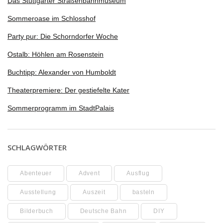
Das Stuttgarter Straßenbahnmuseum
Sommeroase im Schlosshof
Party pur: Die Schorndorfer Woche
Ostalb: Höhlen am Rosenstein
Buchtipp: Alexander von Humboldt
Theaterpremiere: Der gestiefelte Kater
Sommerprogramm im StadtPalais
SCHLAGWÖRTER
Abenteuer
Advent
Ausflug
Ausstellung
Auszeit
basteln
Bilderbuch
Deutsche Bahn
DIY