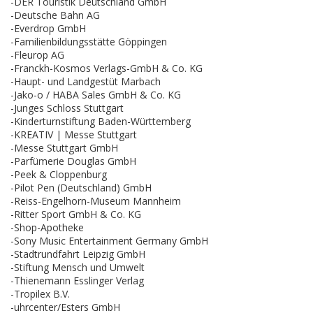
-DER Touristik Deutschland GmbH
-Deutsche Bahn AG
-Everdrop GmbH
-Familienbildungsstätte Göppingen
-Fleurop AG
-Franckh-Kosmos Verlags-GmbH & Co. KG
-Haupt- und Landgestüt Marbach
-Jako-o / HABA Sales GmbH & Co. KG
-Junges Schloss Stuttgart
-Kinderturnstiftung Baden-Württemberg
-KREATIV | Messe Stuttgart
-Messe Stuttgart GmbH
-Parfümerie Douglas GmbH
-Peek & Cloppenburg
-Pilot Pen (Deutschland) GmbH
-Reiss-Engelhorn-Museum Mannheim
-Ritter Sport GmbH & Co. KG
-Shop-Apotheke
-Sony Music Entertainment Germany GmbH
-Stadtrundfahrt Leipzig GmbH
-Stiftung Mensch und Umwelt
-Thienemann Esslinger Verlag
-Tropilex B.V.
-uhrcenter/Esters GmbH