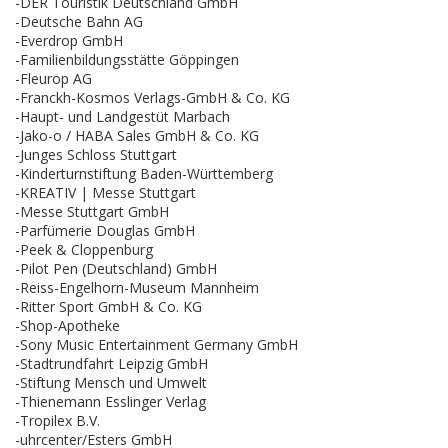
-DER Touristik Deutschland GmbH
-Deutsche Bahn AG
-Everdrop GmbH
-Familienbildungsstätte Göppingen
-Fleurop AG
-Franckh-Kosmos Verlags-GmbH & Co. KG
-Haupt- und Landgestüt Marbach
-Jako-o / HABA Sales GmbH & Co. KG
-Junges Schloss Stuttgart
-Kinderturnstiftung Baden-Württemberg
-KREATIV | Messe Stuttgart
-Messe Stuttgart GmbH
-Parfümerie Douglas GmbH
-Peek & Cloppenburg
-Pilot Pen (Deutschland) GmbH
-Reiss-Engelhorn-Museum Mannheim
-Ritter Sport GmbH & Co. KG
-Shop-Apotheke
-Sony Music Entertainment Germany GmbH
-Stadtrundfahrt Leipzig GmbH
-Stiftung Mensch und Umwelt
-Thienemann Esslinger Verlag
-Tropilex B.V.
-uhrcenter/Esters GmbH