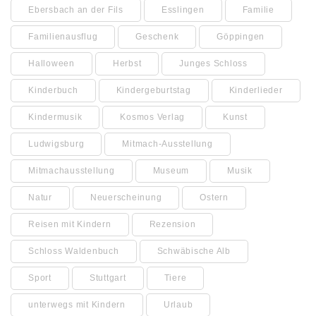
Ebersbach an der Fils
Esslingen
Familie
Familienausflug
Geschenk
Göppingen
Halloween
Herbst
Junges Schloss
Kinderbuch
Kindergeburtstag
Kinderlieder
Kindermusik
Kosmos Verlag
Kunst
Ludwigsburg
Mitmach-Ausstellung
Mitmachausstellung
Museum
Musik
Natur
Neuerscheinung
Ostern
Reisen mit Kindern
Rezension
Schloss Waldenbuch
Schwäbische Alb
Sport
Stuttgart
Tiere
unterwegs mit Kindern
Urlaub