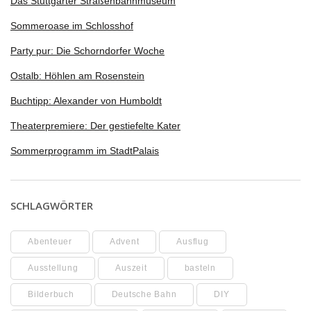
Das Stuttgarter Straßenbahnmuseum
Sommeroase im Schlosshof
Party pur: Die Schorndorfer Woche
Ostalb: Höhlen am Rosenstein
Buchtipp: Alexander von Humboldt
Theaterpremiere: Der gestiefelte Kater
Sommerprogramm im StadtPalais
SCHLAGWÖRTER
Abenteuer
Advent
Ausflug
Ausstellung
Auszeit
basteln
Bilderbuch
Deutsche Bahn
DIY