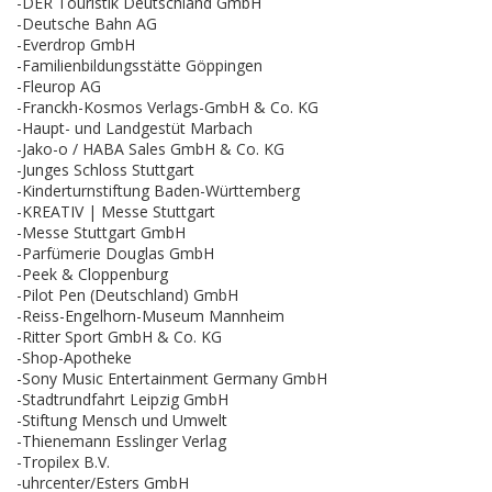
-DER Touristik Deutschland GmbH
-Deutsche Bahn AG
-Everdrop GmbH
-Familienbildungsstätte Göppingen
-Fleurop AG
-Franckh-Kosmos Verlags-GmbH & Co. KG
-Haupt- und Landgestüt Marbach
-Jako-o / HABA Sales GmbH & Co. KG
-Junges Schloss Stuttgart
-Kinderturnstiftung Baden-Württemberg
-KREATIV | Messe Stuttgart
-Messe Stuttgart GmbH
-Parfümerie Douglas GmbH
-Peek & Cloppenburg
-Pilot Pen (Deutschland) GmbH
-Reiss-Engelhorn-Museum Mannheim
-Ritter Sport GmbH & Co. KG
-Shop-Apotheke
-Sony Music Entertainment Germany GmbH
-Stadtrundfahrt Leipzig GmbH
-Stiftung Mensch und Umwelt
-Thienemann Esslinger Verlag
-Tropilex B.V.
-uhrcenter/Esters GmbH