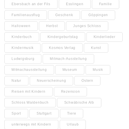
Ebersbach an der Fils
Esslingen
Familie
Familienausflug
Geschenk
Göppingen
Halloween
Herbst
Junges Schloss
Kinderbuch
Kindergeburtstag
Kinderlieder
Kindermusik
Kosmos Verlag
Kunst
Ludwigsburg
Mitmach-Ausstellung
Mitmachausstellung
Museum
Musik
Natur
Neuerscheinung
Ostern
Reisen mit Kindern
Rezension
Schloss Waldenbuch
Schwäbische Alb
Sport
Stuttgart
Tiere
unterwegs mit Kindern
Urlaub