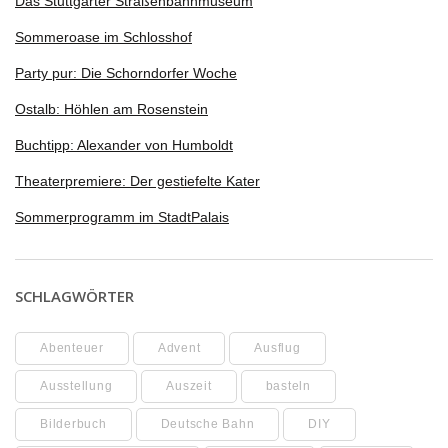
Das Stuttgarter Straßenbahnmuseum
Sommeroase im Schlosshof
Party pur: Die Schorndorfer Woche
Ostalb: Höhlen am Rosenstein
Buchtipp: Alexander von Humboldt
Theaterpremiere: Der gestiefelte Kater
Sommerprogramm im StadtPalais
SCHLAGWÖRTER
Abenteuer
Advent
Ausflug
Ausstellung
Auszeit
basteln
Bilderbuch
Deutsche Bahn
DIY