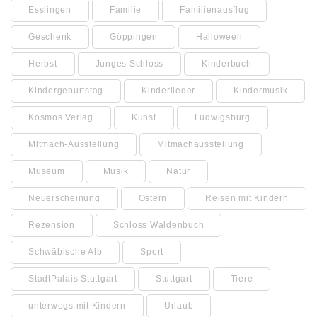
Esslingen
Familie
Familienausflug
Geschenk
Göppingen
Halloween
Herbst
Junges Schloss
Kinderbuch
Kindergeburtstag
Kinderlieder
Kindermusik
Kosmos Verlag
Kunst
Ludwigsburg
Mitmach-Ausstellung
Mitmachausstellung
Museum
Musik
Natur
Neuerscheinung
Ostern
Reisen mit Kindern
Rezension
Schloss Waldenbuch
Schwäbische Alb
Sport
StadtPalais Stuttgart
Stuttgart
Tiere
unterwegs mit Kindern
Urlaub