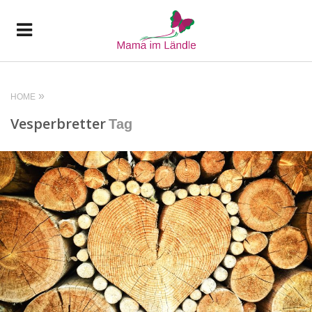
HOME
Vesperbretter
Tag
READ MORE