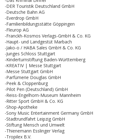
-Das Kriminal Dinner
-DER Touristik Deutschland GmbH
-Deutsche Bahn AG
-Everdrop GmbH
-Familienbildungsstätte Göppingen
-Fleurop AG
-Franckh-Kosmos Verlags-GmbH & Co. KG
-Haupt- und Landgestüt Marbach
-Jako-o / HABA Sales GmbH & Co. KG
-Junges Schloss Stuttgart
-Kinderturnstiftung Baden-Württemberg
-KREATIV | Messe Stuttgart
-Messe Stuttgart GmbH
-Parfümerie Douglas GmbH
-Peek & Cloppenburg
-Pilot Pen (Deutschland) GmbH
-Reiss-Engelhorn-Museum Mannheim
-Ritter Sport GmbH & Co. KG
-Shop-Apotheke
-Sony Music Entertainment Germany GmbH
-Stadtrundfahrt Leipzig GmbH
-Stiftung Mensch und Umwelt
-Thienemann Esslinger Verlag
-Tropilex B.V.