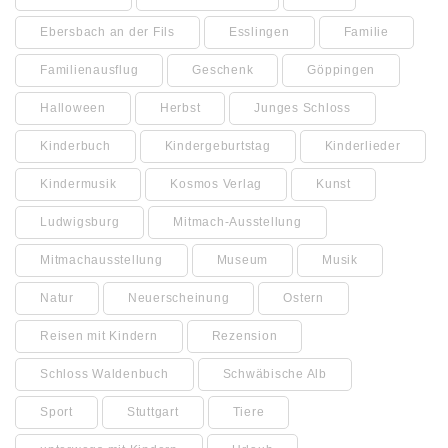
Ebersbach an der Fils
Esslingen
Familie
Familienausflug
Geschenk
Göppingen
Halloween
Herbst
Junges Schloss
Kinderbuch
Kindergeburtstag
Kinderlieder
Kindermusik
Kosmos Verlag
Kunst
Ludwigsburg
Mitmach-Ausstellung
Mitmachausstellung
Museum
Musik
Natur
Neuerscheinung
Ostern
Reisen mit Kindern
Rezension
Schloss Waldenbuch
Schwäbische Alb
Sport
Stuttgart
Tiere