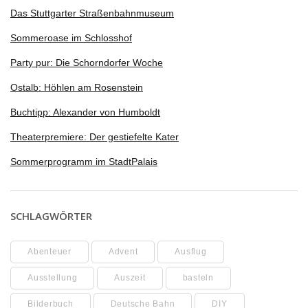
Das Stuttgarter Straßenbahnmuseum
Sommeroase im Schlosshof
Party pur: Die Schorndorfer Woche
Ostalb: Höhlen am Rosenstein
Buchtipp: Alexander von Humboldt
Theaterpremiere: Der gestiefelte Kater
Sommerprogramm im StadtPalais
SCHLAGWÖRTER
Abenteuer
Advent
Ausflug
Ausstellung
Auszeit
basteln
Bilderbuch
Deutsche Bahn
DIY