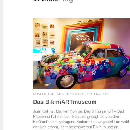
READ MORE
MUSEEN, UNTERHALTUNG & CO.
UNTERWEGS
Das BikiniARTmuseum
Joan Collins, Marilyn Monroe, David Hasselhoff – Bad
Rappenau hat sie alle. Genauer gesagt die von den
Berühmtheiten getragene Bademode, ausgestellt im wohl
weltweit ersten, sehr sehenswerten Bikini-Museum.