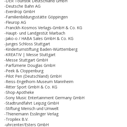
-DER Touristik Deutschland GmbH
-Deutsche Bahn AG
-Everdrop GmbH
-Familienbildungsstätte Göppingen
-Fleurop AG
-Franckh-Kosmos Verlags-GmbH & Co. KG
-Haupt- und Landgestüt Marbach
-Jako-o / HABA Sales GmbH & Co. KG
-Junges Schloss Stuttgart
-Kinderturnstiftung Baden-Württemberg
-KREATIV | Messe Stuttgart
-Messe Stuttgart GmbH
-Parfümerie Douglas GmbH
-Peek & Cloppenburg
-Pilot Pen (Deutschland) GmbH
-Reiss-Engelhorn-Museum Mannheim
-Ritter Sport GmbH & Co. KG
-Shop-Apotheke
-Sony Music Entertainment Germany GmbH
-Stadtrundfahrt Leipzig GmbH
-Stiftung Mensch und Umwelt
-Thienemann Esslinger Verlag
-Tropilex B.V.
-uhrcenter/Esters GmbH