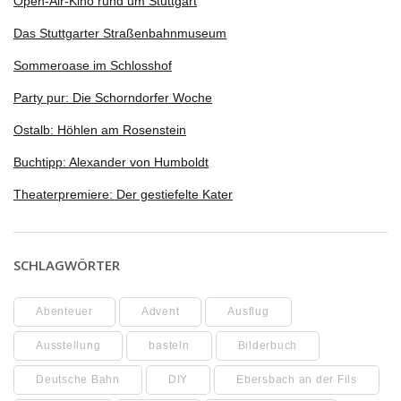
Open-Air-Kino rund um Stuttgart
Das Stuttgarter Straßenbahnmuseum
Sommeroase im Schlosshof
Party pur: Die Schorndorfer Woche
Ostalb: Höhlen am Rosenstein
Buchtipp: Alexander von Humboldt
Theaterpremiere: Der gestiefelte Kater
SCHLAGWÖRTER
Abenteuer
Advent
Ausflug
Ausstellung
basteln
Bilderbuch
Deutsche Bahn
DIY
Ebersbach an der Fils