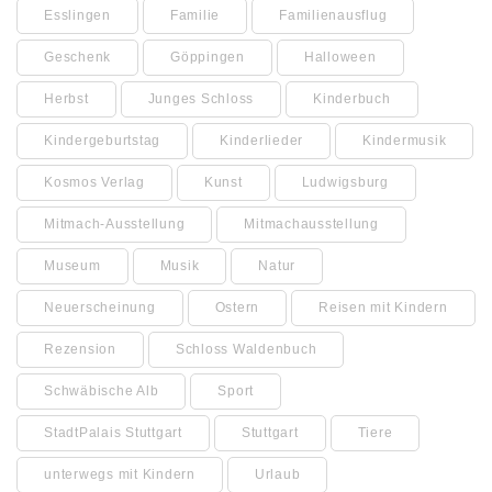
Esslingen
Familie
Familienausflug
Geschenk
Göppingen
Halloween
Herbst
Junges Schloss
Kinderbuch
Kindergeburtstag
Kinderlieder
Kindermusik
Kosmos Verlag
Kunst
Ludwigsburg
Mitmach-Ausstellung
Mitmachausstellung
Museum
Musik
Natur
Neuerscheinung
Ostern
Reisen mit Kindern
Rezension
Schloss Waldenbuch
Schwäbische Alb
Sport
StadtPalais Stuttgart
Stuttgart
Tiere
unterwegs mit Kindern
Urlaub