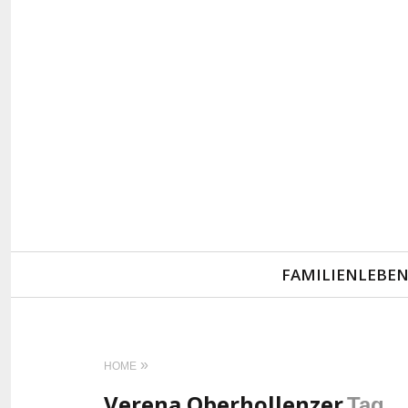
Primary
FAMILIENLEBE
Navigation
HOME
Verena Oberhollenzer
Tag