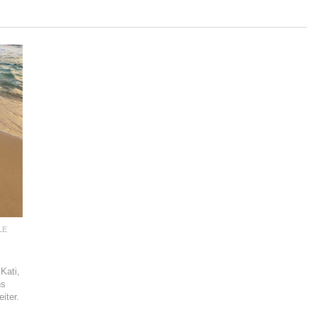
LE
Kati,
hs
eiter.