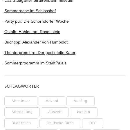
Das Stuttgarter Straßenbahnmuseum
Sommeroase im Schlosshof
Party pur: Die Schorndorfer Woche
Ostalb: Höhlen am Rosenstein
Buchtipp: Alexander von Humboldt
Theaterpremiere: Der gestiefelte Kater
Sommerprogramm im StadtPalais
SCHLAGWÖRTER
Abenteuer
Advent
Ausflug
Ausstellung
Auszeit
basteln
Bilderbuch
Deutsche Bahn
DIY