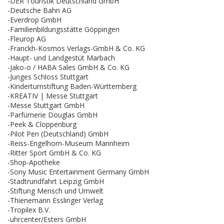
-DER Touristik Deutschland GmbH
-Deutsche Bahn AG
-Everdrop GmbH
-Familienbildungsstätte Göppingen
-Fleurop AG
-Franckh-Kosmos Verlags-GmbH & Co. KG
-Haupt- und Landgestüt Marbach
-Jako-o / HABA Sales GmbH & Co. KG
-Junges Schloss Stuttgart
-Kinderturnstiftung Baden-Württemberg
-KREATIV | Messe Stuttgart
-Messe Stuttgart GmbH
-Parfümerie Douglas GmbH
-Peek & Cloppenburg
-Pilot Pen (Deutschland) GmbH
-Reiss-Engelhorn-Museum Mannheim
-Ritter Sport GmbH & Co. KG
-Shop-Apotheke
-Sony Music Entertainment Germany GmbH
-Stadtrundfahrt Leipzig GmbH
-Stiftung Mensch und Umwelt
-Thienemann Esslinger Verlag
-Tropilex B.V.
-uhrcenter/Esters GmbH