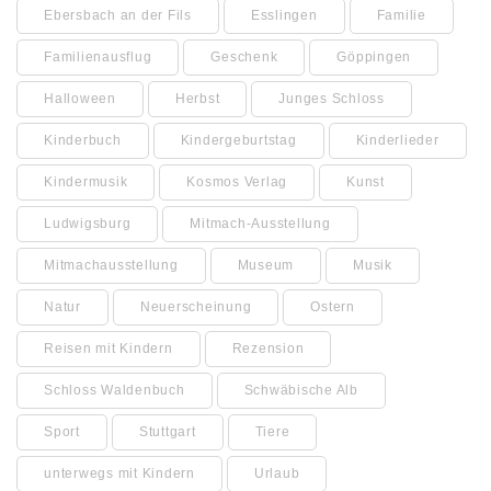
Ebersbach an der Fils
Esslingen
Familie
Familienausflug
Geschenk
Göppingen
Halloween
Herbst
Junges Schloss
Kinderbuch
Kindergeburtstag
Kinderlieder
Kindermusik
Kosmos Verlag
Kunst
Ludwigsburg
Mitmach-Ausstellung
Mitmachausstellung
Museum
Musik
Natur
Neuerscheinung
Ostern
Reisen mit Kindern
Rezension
Schloss Waldenbuch
Schwäbische Alb
Sport
Stuttgart
Tiere
unterwegs mit Kindern
Urlaub