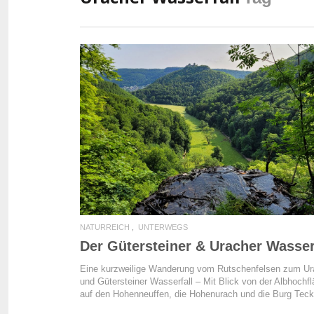
READ MORE
NATURREICH
UNTERWEGS
Der Gütersteiner & Uracher Wasser
Eine kurzweilige Wanderung vom Rutschenfelsen zum Ur
und Gütersteiner Wasserfall – Mit Blick von der Albhochf
auf den Hohenneuffen, die Hohenurach und die Burg Teck