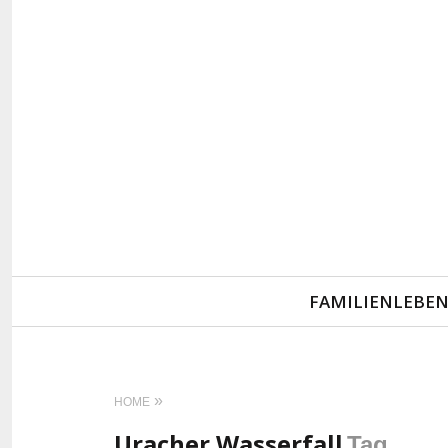
Primary
FAMILIENLEBE
Navigation
HOME
Uracher Wasserfall
Tag