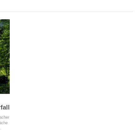
fall
acher
läche
.