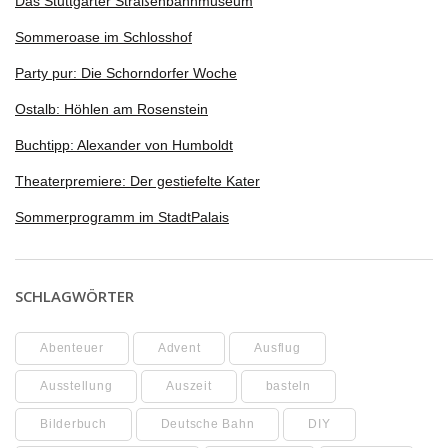
Das Stuttgarter Straßenbahnmuseum
Sommeroase im Schlosshof
Party pur: Die Schorndorfer Woche
Ostalb: Höhlen am Rosenstein
Buchtipp: Alexander von Humboldt
Theaterpremiere: Der gestiefelte Kater
Sommerprogramm im StadtPalais
SCHLAGWÖRTER
Abenteuer
Advent
Ausflug
Ausstellung
Auszeit
basteln
Bilderbuch
Deutsche Bahn
DIY