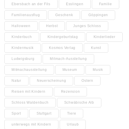
Ebersbach an der Fils
Esslingen
Familie
Familienausflug
Geschenk
Göppingen
Halloween
Herbst
Junges Schloss
Kinderbuch
Kindergeburtstag
Kinderlieder
Kindermusik
Kosmos Verlag
Kunst
Ludwigsburg
Mitmach-Ausstellung
Mitmachausstellung
Museum
Musik
Natur
Neuerscheinung
Ostern
Reisen mit Kindern
Rezension
Schloss Waldenbuch
Schwäbische Alb
Sport
Stuttgart
Tiere
unterwegs mit Kindern
Urlaub