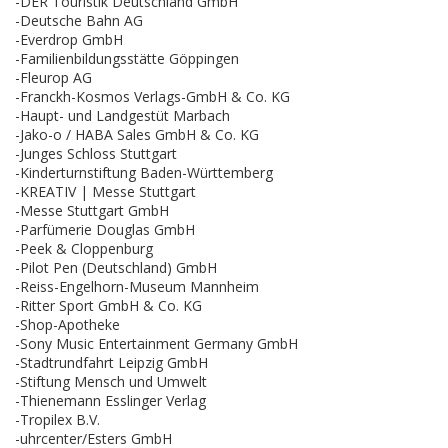
-DER Touristik Deutschland GmbH
-Deutsche Bahn AG
-Everdrop GmbH
-Familienbildungsstätte Göppingen
-Fleurop AG
-Franckh-Kosmos Verlags-GmbH & Co. KG
-Haupt- und Landgestüt Marbach
-Jako-o / HABA Sales GmbH & Co. KG
-Junges Schloss Stuttgart
-Kinderturnstiftung Baden-Württemberg
-KREATIV | Messe Stuttgart
-Messe Stuttgart GmbH
-Parfümerie Douglas GmbH
-Peek & Cloppenburg
-Pilot Pen (Deutschland) GmbH
-Reiss-Engelhorn-Museum Mannheim
-Ritter Sport GmbH & Co. KG
-Shop-Apotheke
-Sony Music Entertainment Germany GmbH
-Stadtrundfahrt Leipzig GmbH
-Stiftung Mensch und Umwelt
-Thienemann Esslinger Verlag
-Tropilex B.V.
-uhrcenter/Esters GmbH