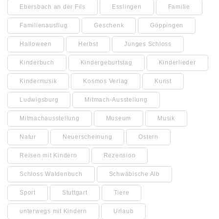
Ebersbach an der Fils
Esslingen
Familie
Familienausflug
Geschenk
Göppingen
Halloween
Herbst
Junges Schloss
Kinderbuch
Kindergeburtstag
Kinderlieder
Kindermusik
Kosmos Verlag
Kunst
Ludwigsburg
Mitmach-Ausstellung
Mitmachausstellung
Museum
Musik
Natur
Neuerscheinung
Ostern
Reisen mit Kindern
Rezension
Schloss Waldenbuch
Schwäbische Alb
Sport
Stuttgart
Tiere
unterwegs mit Kindern
Urlaub