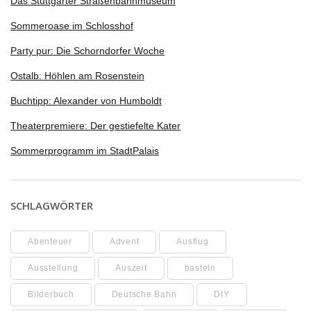
Das Stuttgarter Straßenbahnmuseum
Sommeroase im Schlosshof
Party pur: Die Schorndorfer Woche
Ostalb: Höhlen am Rosenstein
Buchtipp: Alexander von Humboldt
Theaterpremiere: Der gestiefelte Kater
Sommerprogramm im StadtPalais
SCHLAGWÖRTER
Abenteuer
Advent
Ausflug
Ausstellung
Auszeit
basteln
Bilderbuch
Deutsche Bahn
DIY