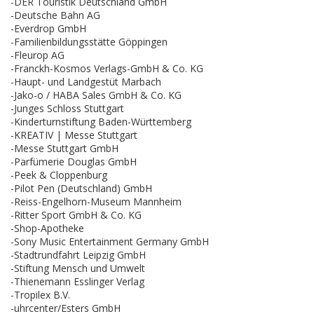
-DER Touristik Deutschland GmbH
-Deutsche Bahn AG
-Everdrop GmbH
-Familienbildungsstätte Göppingen
-Fleurop AG
-Franckh-Kosmos Verlags-GmbH & Co. KG
-Haupt- und Landgestüt Marbach
-Jako-o / HABA Sales GmbH & Co. KG
-Junges Schloss Stuttgart
-Kinderturnstiftung Baden-Württemberg
-KREATIV | Messe Stuttgart
-Messe Stuttgart GmbH
-Parfümerie Douglas GmbH
-Peek & Cloppenburg
-Pilot Pen (Deutschland) GmbH
-Reiss-Engelhorn-Museum Mannheim
-Ritter Sport GmbH & Co. KG
-Shop-Apotheke
-Sony Music Entertainment Germany GmbH
-Stadtrundfahrt Leipzig GmbH
-Stiftung Mensch und Umwelt
-Thienemann Esslinger Verlag
-Tropilex B.V.
-uhrcenter/Esters GmbH