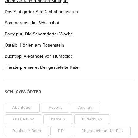
Open-Air-Kino rund um Stuttgart
Das Stuttgarter Straßenbahnmuseum
Sommeroase im Schlosshof
Party pur: Die Schorndorfer Woche
Ostalb: Höhlen am Rosenstein
Buchtipp: Alexander von Humboldt
Theaterpremiere: Der gestiefelte Kater
SCHLAGWÖRTER
Abenteuer
Advent
Ausflug
Ausstellung
basteln
Bilderbuch
Deutsche Bahn
DIY
Ebersbach an der Fils