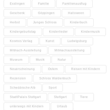
Esslingen
Familie
Familienausflug
Geschenk
Göppingen
Halloween
Herbst
Junges Schloss
Kinderbuch
Kindergeburtstag
Kinderlieder
Kindermusik
Kosmos Verlag
Kunst
Ludwigsburg
Mitmach-Ausstellung
Mitmachausstellung
Museum
Musik
Natur
Neuerscheinung
Ostern
Reisen mit Kindern
Rezension
Schloss Waldenbuch
Schwäbische Alb
Sport
StadtPalais Stuttgart
Stuttgart
Tiere
unterwegs mit Kindern
Urlaub