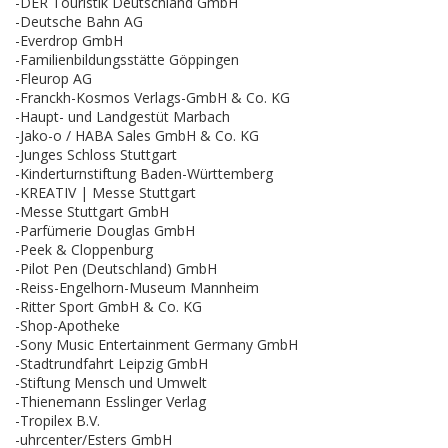
-DER Touristik Deutschland GmbH
-Deutsche Bahn AG
-Everdrop GmbH
-Familienbildungsstätte Göppingen
-Fleurop AG
-Franckh-Kosmos Verlags-GmbH & Co. KG
-Haupt- und Landgestüt Marbach
-Jako-o / HABA Sales GmbH & Co. KG
-Junges Schloss Stuttgart
-Kinderturnstiftung Baden-Württemberg
-KREATIV | Messe Stuttgart
-Messe Stuttgart GmbH
-Parfümerie Douglas GmbH
-Peek & Cloppenburg
-Pilot Pen (Deutschland) GmbH
-Reiss-Engelhorn-Museum Mannheim
-Ritter Sport GmbH & Co. KG
-Shop-Apotheke
-Sony Music Entertainment Germany GmbH
-Stadtrundfahrt Leipzig GmbH
-Stiftung Mensch und Umwelt
-Thienemann Esslinger Verlag
-Tropilex B.V.
-uhrcenter/Esters GmbH