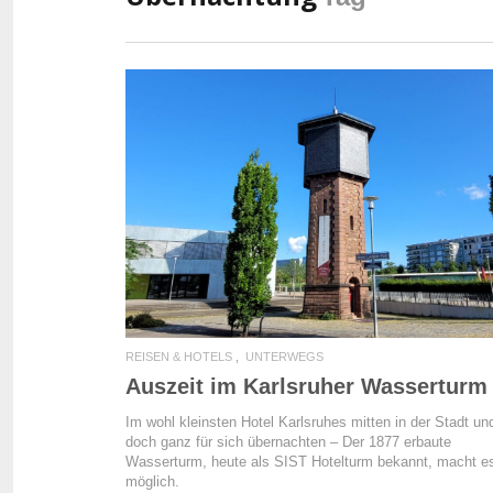
READ MORE
REISEN & HOTELS
UNTERWEGS
Auszeit im Karlsruher Wasserturm
Im wohl kleinsten Hotel Karlsruhes mitten in der Stadt un
doch ganz für sich übernachten – Der 1877 erbaute
Wasserturm, heute als SIST Hotelturm bekannt, macht e
möglich.