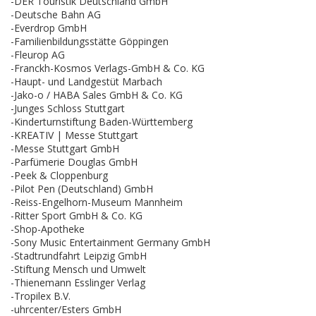
-DER Touristik Deutschland GmbH
-Deutsche Bahn AG
-Everdrop GmbH
-Familienbildungsstätte Göppingen
-Fleurop AG
-Franckh-Kosmos Verlags-GmbH & Co. KG
-Haupt- und Landgestüt Marbach
-Jako-o / HABA Sales GmbH & Co. KG
-Junges Schloss Stuttgart
-Kinderturnstiftung Baden-Württemberg
-KREATIV | Messe Stuttgart
-Messe Stuttgart GmbH
-Parfümerie Douglas GmbH
-Peek & Cloppenburg
-Pilot Pen (Deutschland) GmbH
-Reiss-Engelhorn-Museum Mannheim
-Ritter Sport GmbH & Co. KG
-Shop-Apotheke
-Sony Music Entertainment Germany GmbH
-Stadtrundfahrt Leipzig GmbH
-Stiftung Mensch und Umwelt
-Thienemann Esslinger Verlag
-Tropilex B.V.
-uhrcenter/Esters GmbH