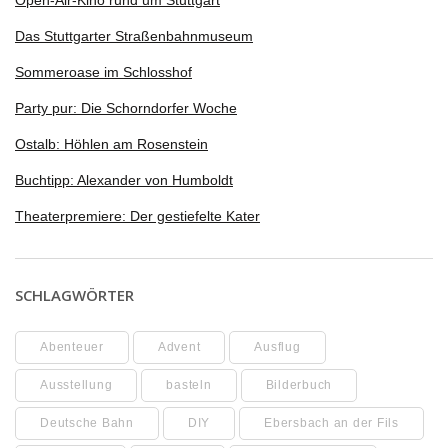
Open-Air-Kino rund um Stuttgart
Das Stuttgarter Straßenbahnmuseum
Sommeroase im Schlosshof
Party pur: Die Schorndorfer Woche
Ostalb: Höhlen am Rosenstein
Buchtipp: Alexander von Humboldt
Theaterpremiere: Der gestiefelte Kater
SCHLAGWÖRTER
Abenteuer
Advent
Ausflug
Ausstellung
basteln
Bilderbuch
Deutsche Bahn
DIY
Ebersbach an der Fils