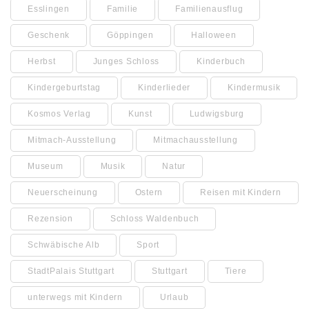
Esslingen
Familie
Familienausflug
Geschenk
Göppingen
Halloween
Herbst
Junges Schloss
Kinderbuch
Kindergeburtstag
Kinderlieder
Kindermusik
Kosmos Verlag
Kunst
Ludwigsburg
Mitmach-Ausstellung
Mitmachausstellung
Museum
Musik
Natur
Neuerscheinung
Ostern
Reisen mit Kindern
Rezension
Schloss Waldenbuch
Schwäbische Alb
Sport
StadtPalais Stuttgart
Stuttgart
Tiere
unterwegs mit Kindern
Urlaub