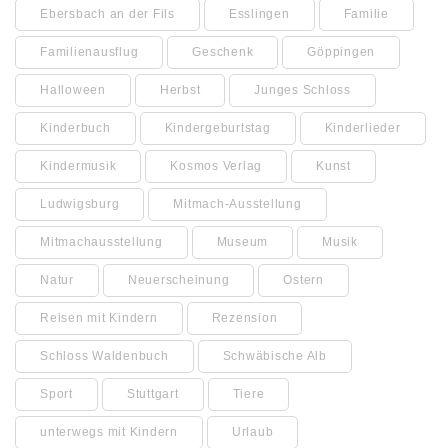
Ebersbach an der Fils
Esslingen
Familie
Familienausflug
Geschenk
Göppingen
Halloween
Herbst
Junges Schloss
Kinderbuch
Kindergeburtstag
Kinderlieder
Kindermusik
Kosmos Verlag
Kunst
Ludwigsburg
Mitmach-Ausstellung
Mitmachausstellung
Museum
Musik
Natur
Neuerscheinung
Ostern
Reisen mit Kindern
Rezension
Schloss Waldenbuch
Schwäbische Alb
Sport
Stuttgart
Tiere
unterwegs mit Kindern
Urlaub