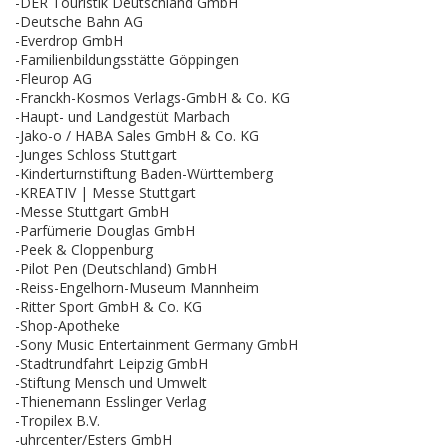
-DER Touristik Deutschland GmbH
-Deutsche Bahn AG
-Everdrop GmbH
-Familienbildungsstätte Göppingen
-Fleurop AG
-Franckh-Kosmos Verlags-GmbH & Co. KG
-Haupt- und Landgestüt Marbach
-Jako-o / HABA Sales GmbH & Co. KG
-Junges Schloss Stuttgart
-Kinderturnstiftung Baden-Württemberg
-KREATIV | Messe Stuttgart
-Messe Stuttgart GmbH
-Parfümerie Douglas GmbH
-Peek & Cloppenburg
-Pilot Pen (Deutschland) GmbH
-Reiss-Engelhorn-Museum Mannheim
-Ritter Sport GmbH & Co. KG
-Shop-Apotheke
-Sony Music Entertainment Germany GmbH
-Stadtrundfahrt Leipzig GmbH
-Stiftung Mensch und Umwelt
-Thienemann Esslinger Verlag
-Tropilex B.V.
-uhrcenter/Esters GmbH