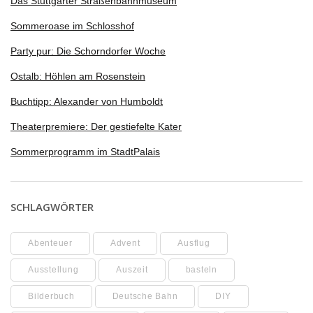
Das Stuttgarter Straßenbahnmuseum
Sommeroase im Schlosshof
Party pur: Die Schorndorfer Woche
Ostalb: Höhlen am Rosenstein
Buchtipp: Alexander von Humboldt
Theaterpremiere: Der gestiefelte Kater
Sommerprogramm im StadtPalais
SCHLAGWÖRTER
Abenteuer
Advent
Ausflug
Ausstellung
Auszeit
basteln
Bilderbuch
Deutsche Bahn
DIY