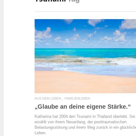
READ MORE
AUS DEM LEBEN
FAMILIENLEBEN
„Glaube an deine eigene Stärke.“
Katharina hat 2004 den Tsunami in Thailand überlebt. Sie
erzählt von ihrem Neuanfang, der posttraumatischen
Belastungsstörung und ihrem Weg zurück in ein glücklich
Leben.