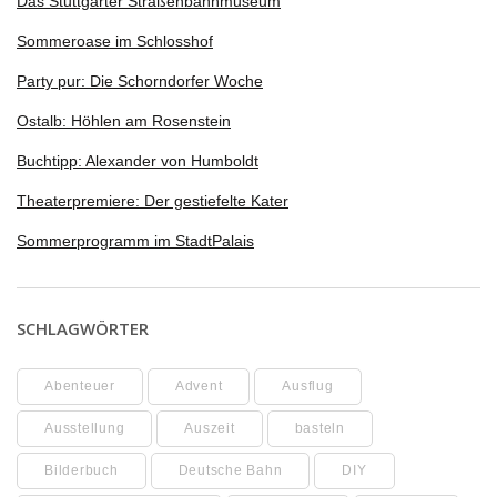
Das Stuttgarter Straßenbahnmuseum
Sommeroase im Schlosshof
Party pur: Die Schorndorfer Woche
Ostalb: Höhlen am Rosenstein
Buchtipp: Alexander von Humboldt
Theaterpremiere: Der gestiefelte Kater
Sommerprogramm im StadtPalais
SCHLAGWÖRTER
Abenteuer
Advent
Ausflug
Ausstellung
Auszeit
basteln
Bilderbuch
Deutsche Bahn
DIY