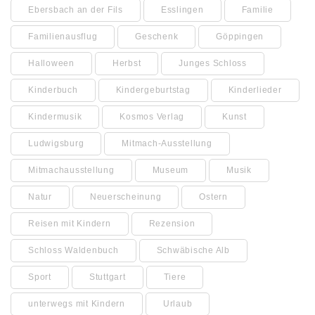
Ebersbach an der Fils
Esslingen
Familie
Familienausflug
Geschenk
Göppingen
Halloween
Herbst
Junges Schloss
Kinderbuch
Kindergeburtstag
Kinderlieder
Kindermusik
Kosmos Verlag
Kunst
Ludwigsburg
Mitmach-Ausstellung
Mitmachausstellung
Museum
Musik
Natur
Neuerscheinung
Ostern
Reisen mit Kindern
Rezension
Schloss Waldenbuch
Schwäbische Alb
Sport
Stuttgart
Tiere
unterwegs mit Kindern
Urlaub