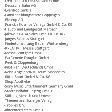
-DER Touristik Deutschland GmbH
-Deutsche Bahn AG
-Everdrop GmbH
-Familienbildungsstätte Göppingen
-Fleurop AG
-Franckh-Kosmos Verlags-GmbH & Co. KG
-Haupt- und Landgestüt Marbach
-Jako-o / HABA Sales GmbH & Co. KG
-Junges Schloss Stuttgart
-Kinderturnstiftung Baden-Württemberg
-KREATIV | Messe Stuttgart
-Messe Stuttgart GmbH
-Parfümerie Douglas GmbH
-Peek & Cloppenburg
-Pilot Pen (Deutschland) GmbH
-Reiss-Engelhorn-Museum Mannheim
-Ritter Sport GmbH & Co. KG
-Shop-Apotheke
-Sony Music Entertainment Germany GmbH
-Stadtrundfahrt Leipzig GmbH
-Stiftung Mensch und Umwelt
-Thienemann Esslinger Verlag
-Tropilex B.V.
-uhrcenter/Esters GmbH