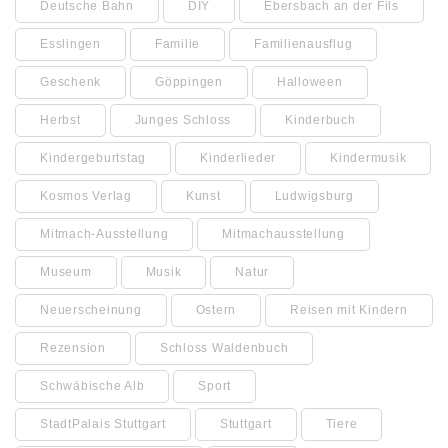
Deutsche Bahn
DIY
Ebersbach an der Fils
Esslingen
Familie
Familienausflug
Geschenk
Göppingen
Halloween
Herbst
Junges Schloss
Kinderbuch
Kindergeburtstag
Kinderlieder
Kindermusik
Kosmos Verlag
Kunst
Ludwigsburg
Mitmach-Ausstellung
Mitmachausstellung
Museum
Musik
Natur
Neuerscheinung
Ostern
Reisen mit Kindern
Rezension
Schloss Waldenbuch
Schwäbische Alb
Sport
StadtPalais Stuttgart
Stuttgart
Tiere