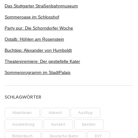
Das Stuttgarter Straßenbahnmuseum
Sommeroase im Schlosshof
Party pur: Die Schorndorfer Woche
Ostalb: Höhlen am Rosenstein
Buchtipp: Alexander von Humboldt
Theaterpremiere: Der gestiefelte Kater
Sommerprogramm im StadtPalais
SCHLAGWÖRTER
Abenteuer
Advent
Ausflug
Ausstellung
Auszeit
basteln
Bilderbuch
Deutsche Bahn
DIY