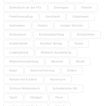
Ebersbach an der Fils
Esslingen
Familie
Familienausflug
Geschenk
Göppingen
Halloween
Herbst
Junges Schloss
Kinderbuch
Kindergeburtstag
Kinderlieder
Kindermusik
Kosmos Verlag
Kunst
Ludwigsburg
Mitmach-Ausstellung
Mitmachausstellung
Museum
Musik
Natur
Neuerscheinung
Ostern
Reisen mit Kindern
Rezension
Schloss Waldenbuch
Schwäbische Alb
Sport
Stuttgart
Tiere