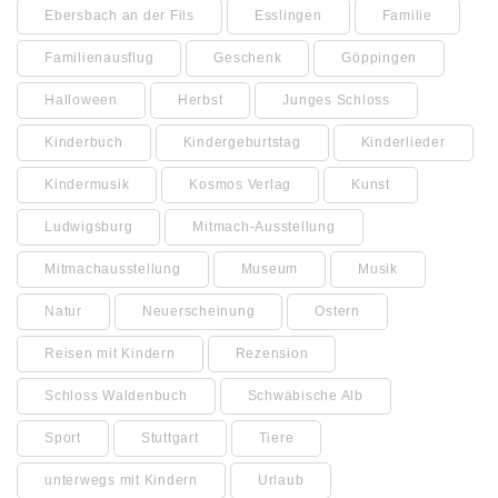
Ebersbach an der Fils
Esslingen
Familie
Familienausflug
Geschenk
Göppingen
Halloween
Herbst
Junges Schloss
Kinderbuch
Kindergeburtstag
Kinderlieder
Kindermusik
Kosmos Verlag
Kunst
Ludwigsburg
Mitmach-Ausstellung
Mitmachausstellung
Museum
Musik
Natur
Neuerscheinung
Ostern
Reisen mit Kindern
Rezension
Schloss Waldenbuch
Schwäbische Alb
Sport
Stuttgart
Tiere
unterwegs mit Kindern
Urlaub