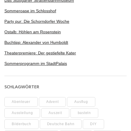
Das Stuttgarter Straßenbahnmuseum
Sommeroase im Schlosshof
Party pur: Die Schorndorfer Woche
Ostalb: Höhlen am Rosenstein
Buchtipp: Alexander von Humboldt
Theaterpremiere: Der gestiefelte Kater
Sommerprogramm im StadtPalais
SCHLAGWÖRTER
Abenteuer
Advent
Ausflug
Ausstellung
Auszeit
basteln
Bilderbuch
Deutsche Bahn
DIY