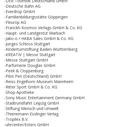
-DER Touristik Deutschland GmbH
-Deutsche Bahn AG
-Everdrop GmbH
-Familienbildungsstätte Göppingen
-Fleurop AG
-Franckh-Kosmos Verlags-GmbH & Co. KG
-Haupt- und Landgestüt Marbach
-Jako-o / HABA Sales GmbH & Co. KG
-Junges Schloss Stuttgart
-Kinderturnstiftung Baden-Württemberg
-KREATIV | Messe Stuttgart
-Messe Stuttgart GmbH
-Parfümerie Douglas GmbH
-Peek & Cloppenburg
-Pilot Pen (Deutschland) GmbH
-Reiss-Engelhorn-Museum Mannheim
-Ritter Sport GmbH & Co. KG
-Shop-Apotheke
-Sony Music Entertainment Germany GmbH
-Stadtrundfahrt Leipzig GmbH
-Stiftung Mensch und Umwelt
-Thienemann Esslinger Verlag
-Tropilex B.V.
-uhrcenter/Esters GmbH