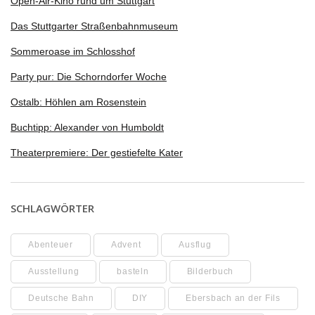
Open-Air-Kino rund um Stuttgart
Das Stuttgarter Straßenbahnmuseum
Sommeroase im Schlosshof
Party pur: Die Schorndorfer Woche
Ostalb: Höhlen am Rosenstein
Buchtipp: Alexander von Humboldt
Theaterpremiere: Der gestiefelte Kater
SCHLAGWÖRTER
Abenteuer
Advent
Ausflug
Ausstellung
basteln
Bilderbuch
Deutsche Bahn
DIY
Ebersbach an der Fils