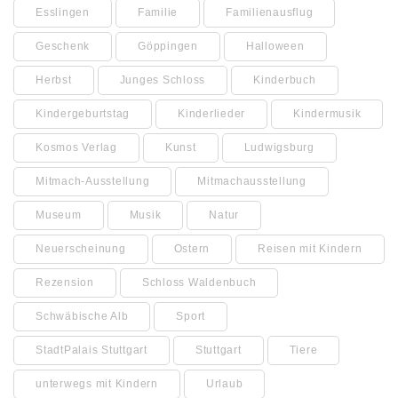
Esslingen
Familie
Familienausflug
Geschenk
Göppingen
Halloween
Herbst
Junges Schloss
Kinderbuch
Kindergeburtstag
Kinderlieder
Kindermusik
Kosmos Verlag
Kunst
Ludwigsburg
Mitmach-Ausstellung
Mitmachausstellung
Museum
Musik
Natur
Neuerscheinung
Ostern
Reisen mit Kindern
Rezension
Schloss Waldenbuch
Schwäbische Alb
Sport
StadtPalais Stuttgart
Stuttgart
Tiere
unterwegs mit Kindern
Urlaub