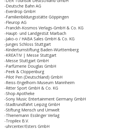
-DER Touristik Deutschland GmbH
-Deutsche Bahn AG
-Everdrop GmbH
-Familienbildungsstätte Göppingen
-Fleurop AG
-Franckh-Kosmos Verlags-GmbH & Co. KG
-Haupt- und Landgestüt Marbach
-Jako-o / HABA Sales GmbH & Co. KG
-Junges Schloss Stuttgart
-Kinderturnstiftung Baden-Württemberg
-KREATIV | Messe Stuttgart
-Messe Stuttgart GmbH
-Parfümerie Douglas GmbH
-Peek & Cloppenburg
-Pilot Pen (Deutschland) GmbH
-Reiss-Engelhorn-Museum Mannheim
-Ritter Sport GmbH & Co. KG
-Shop-Apotheke
-Sony Music Entertainment Germany GmbH
-Stadtrundfahrt Leipzig GmbH
-Stiftung Mensch und Umwelt
-Thienemann Esslinger Verlag
-Tropilex B.V.
-uhrcenter/Esters GmbH