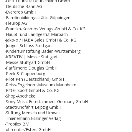
-DER Touristik Deutschland GmbH
-Deutsche Bahn AG
-Everdrop GmbH
-Familienbildungsstätte Göppingen
-Fleurop AG
-Franckh-Kosmos Verlags-GmbH & Co. KG
-Haupt- und Landgestüt Marbach
-Jako-o / HABA Sales GmbH & Co. KG
-Junges Schloss Stuttgart
-Kinderturnstiftung Baden-Württemberg
-KREATIV | Messe Stuttgart
-Messe Stuttgart GmbH
-Parfümerie Douglas GmbH
-Peek & Cloppenburg
-Pilot Pen (Deutschland) GmbH
-Reiss-Engelhorn-Museum Mannheim
-Ritter Sport GmbH & Co. KG
-Shop-Apotheke
-Sony Music Entertainment Germany GmbH
-Stadtrundfahrt Leipzig GmbH
-Stiftung Mensch und Umwelt
-Thienemann Esslinger Verlag
-Tropilex B.V.
-uhrcenter/Esters GmbH