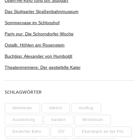
Open-Air-Kino rund um Stuttgart
Das Stuttgarter Straßenbahnmuseum
Sommeroase im Schlosshof
Party pur: Die Schorndorfer Woche
Ostalb: Höhlen am Rosenstein
Buchtipp: Alexander von Humboldt
Theaterpremiere: Der gestiefelte Kater
SCHLAGWÖRTER
Abenteuer
Advent
Ausflug
Ausstellung
basteln
Bilderbuch
Deutsche Bahn
DIY
Ebersbach an der Fils