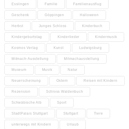
Esslingen
Familie
Familienausflug
Geschenk
Göppingen
Halloween
Herbst
Junges Schloss
Kinderbuch
Kindergeburtstag
Kinderlieder
Kindermusik
Kosmos Verlag
Kunst
Ludwigsburg
Mitmach-Ausstellung
Mitmachausstellung
Museum
Musik
Natur
Neuerscheinung
Ostern
Reisen mit Kindern
Rezension
Schloss Waldenbuch
Schwäbische Alb
Sport
StadtPalais Stuttgart
Stuttgart
Tiere
unterwegs mit Kindern
Urlaub