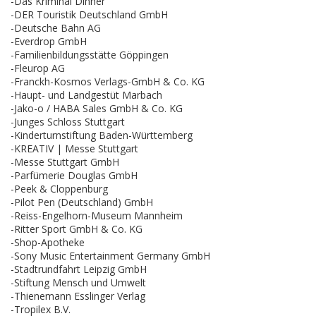
-Das Kriminal Dinner
-DER Touristik Deutschland GmbH
-Deutsche Bahn AG
-Everdrop GmbH
-Familienbildungsstätte Göppingen
-Fleurop AG
-Franckh-Kosmos Verlags-GmbH & Co. KG
-Haupt- und Landgestüt Marbach
-Jako-o / HABA Sales GmbH & Co. KG
-Junges Schloss Stuttgart
-Kinderturnstiftung Baden-Württemberg
-KREATIV | Messe Stuttgart
-Messe Stuttgart GmbH
-Parfümerie Douglas GmbH
-Peek & Cloppenburg
-Pilot Pen (Deutschland) GmbH
-Reiss-Engelhorn-Museum Mannheim
-Ritter Sport GmbH & Co. KG
-Shop-Apotheke
-Sony Music Entertainment Germany GmbH
-Stadtrundfahrt Leipzig GmbH
-Stiftung Mensch und Umwelt
-Thienemann Esslinger Verlag
-Tropilex B.V.