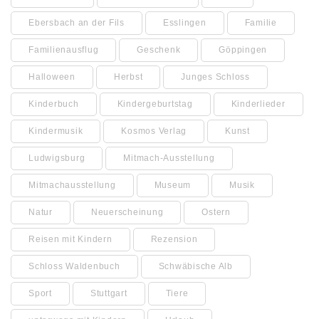
Ebersbach an der Fils
Esslingen
Familie
Familienausflug
Geschenk
Göppingen
Halloween
Herbst
Junges Schloss
Kinderbuch
Kindergeburtstag
Kinderlieder
Kindermusik
Kosmos Verlag
Kunst
Ludwigsburg
Mitmach-Ausstellung
Mitmachausstellung
Museum
Musik
Natur
Neuerscheinung
Ostern
Reisen mit Kindern
Rezension
Schloss Waldenbuch
Schwäbische Alb
Sport
Stuttgart
Tiere