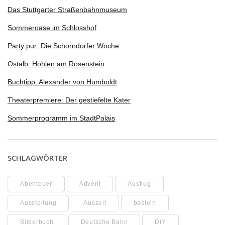
Das Stuttgarter Straßenbahnmuseum
Sommeroase im Schlosshof
Party pur: Die Schorndorfer Woche
Ostalb: Höhlen am Rosenstein
Buchtipp: Alexander von Humboldt
Theaterpremiere: Der gestiefelte Kater
Sommerprogramm im StadtPalais
SCHLAGWÖRTER
Abenteuer
Advent
Ausflug
Ausstellung
Auszeit
basteln
Bilderbuch
Deutsche Bahn
DIY