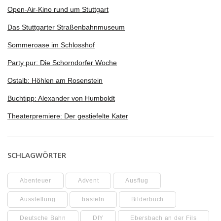
Open-Air-Kino rund um Stuttgart
Das Stuttgarter Straßenbahnmuseum
Sommeroase im Schlosshof
Party pur: Die Schorndorfer Woche
Ostalb: Höhlen am Rosenstein
Buchtipp: Alexander von Humboldt
Theaterpremiere: Der gestiefelte Kater
SCHLAGWÖRTER
Abenteuer
Advent
Ausflug
Ausstellung
basteln
Bilderbuch
Deutsche Bahn
DIY
Ebersbach an der Fils