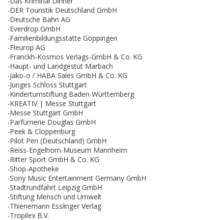
-Das Kriminal Dinner
-DER Touristik Deutschland GmbH
-Deutsche Bahn AG
-Everdrop GmbH
-Familienbildungsstätte Göppingen
-Fleurop AG
-Franckh-Kosmos Verlags-GmbH & Co. KG
-Haupt- und Landgestüt Marbach
-Jako-o / HABA Sales GmbH & Co. KG
-Junges Schloss Stuttgart
-Kinderturnstiftung Baden-Württemberg
-KREATIV | Messe Stuttgart
-Messe Stuttgart GmbH
-Parfümerie Douglas GmbH
-Peek & Cloppenburg
-Pilot Pen (Deutschland) GmbH
-Reiss-Engelhorn-Museum Mannheim
-Ritter Sport GmbH & Co. KG
-Shop-Apotheke
-Sony Music Entertainment Germany GmbH
-Stadtrundfahrt Leipzig GmbH
-Stiftung Mensch und Umwelt
-Thienemann Esslinger Verlag
-Tropilex B.V.