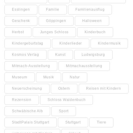
Esslingen
Familie
Familienausflug
Geschenk
Göppingen
Halloween
Herbst
Junges Schloss
Kinderbuch
Kindergeburtstag
Kinderlieder
Kindermusik
Kosmos Verlag
Kunst
Ludwigsburg
Mitmach-Ausstellung
Mitmachausstellung
Museum
Musik
Natur
Neuerscheinung
Ostern
Reisen mit Kindern
Rezension
Schloss Waldenbuch
Schwäbische Alb
Sport
StadtPalais Stuttgart
Stuttgart
Tiere