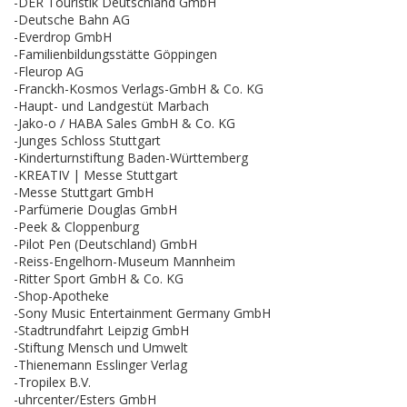
-DER Touristik Deutschland GmbH
-Deutsche Bahn AG
-Everdrop GmbH
-Familienbildungsstätte Göppingen
-Fleurop AG
-Franckh-Kosmos Verlags-GmbH & Co. KG
-Haupt- und Landgestüt Marbach
-Jako-o / HABA Sales GmbH & Co. KG
-Junges Schloss Stuttgart
-Kinderturnstiftung Baden-Württemberg
-KREATIV | Messe Stuttgart
-Messe Stuttgart GmbH
-Parfümerie Douglas GmbH
-Peek & Cloppenburg
-Pilot Pen (Deutschland) GmbH
-Reiss-Engelhorn-Museum Mannheim
-Ritter Sport GmbH & Co. KG
-Shop-Apotheke
-Sony Music Entertainment Germany GmbH
-Stadtrundfahrt Leipzig GmbH
-Stiftung Mensch und Umwelt
-Thienemann Esslinger Verlag
-Tropilex B.V.
-uhrcenter/Esters GmbH