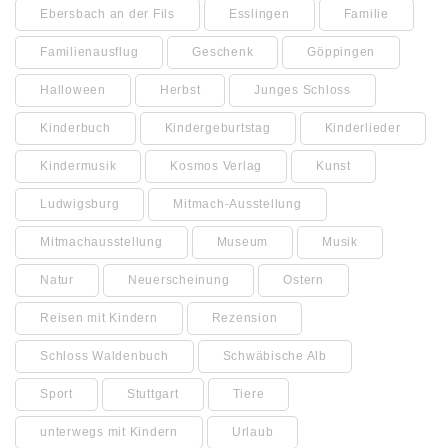
Ebersbach an der Fils
Esslingen
Familie
Familienausflug
Geschenk
Göppingen
Halloween
Herbst
Junges Schloss
Kinderbuch
Kindergeburtstag
Kinderlieder
Kindermusik
Kosmos Verlag
Kunst
Ludwigsburg
Mitmach-Ausstellung
Mitmachausstellung
Museum
Musik
Natur
Neuerscheinung
Ostern
Reisen mit Kindern
Rezension
Schloss Waldenbuch
Schwäbische Alb
Sport
Stuttgart
Tiere
unterwegs mit Kindern
Urlaub