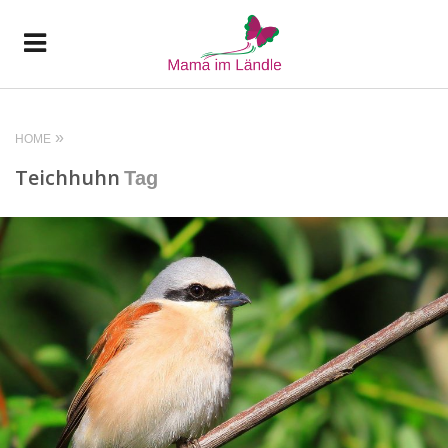
HOME
Teichhuhn
Tag
READ MORE