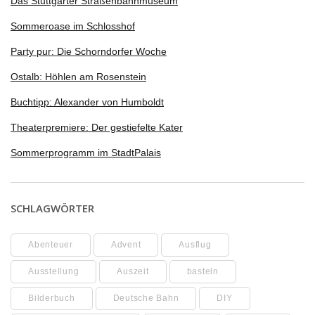
Das Stuttgarter Straßenbahnmuseum
Sommeroase im Schlosshof
Party pur: Die Schorndorfer Woche
Ostalb: Höhlen am Rosenstein
Buchtipp: Alexander von Humboldt
Theaterpremiere: Der gestiefelte Kater
Sommerprogramm im StadtPalais
SCHLAGWÖRTER
Abenteuer
Advent
Ausflug
Ausstellung
Auszeit
basteln
Bilderbuch
Deutsche Bahn
DIY