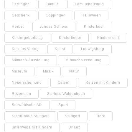
Esslingen
Familie
Familienausflug
Geschenk
Göppingen
Halloween
Herbst
Junges Schloss
Kinderbuch
Kindergeburtstag
Kinderlieder
Kindermusik
Kosmos Verlag
Kunst
Ludwigsburg
Mitmach-Ausstellung
Mitmachausstellung
Museum
Musik
Natur
Neuerscheinung
Ostern
Reisen mit Kindern
Rezension
Schloss Waldenbuch
Schwäbische Alb
Sport
StadtPalais Stuttgart
Stuttgart
Tiere
unterwegs mit Kindern
Urlaub