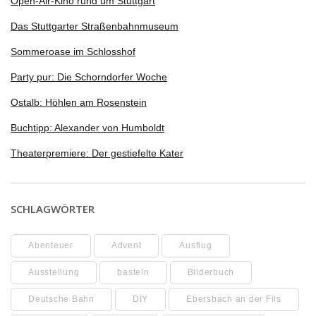
Open-Air-Kino rund um Stuttgart
Das Stuttgarter Straßenbahnmuseum
Sommeroase im Schlosshof
Party pur: Die Schorndorfer Woche
Ostalb: Höhlen am Rosenstein
Buchtipp: Alexander von Humboldt
Theaterpremiere: Der gestiefelte Kater
SCHLAGWÖRTER
Abenteuer
Advent
Ausflug
Ausstellung
basteln
Bilderbuch
Deutsche Bahn
DIY
Ebersbach an der Fils