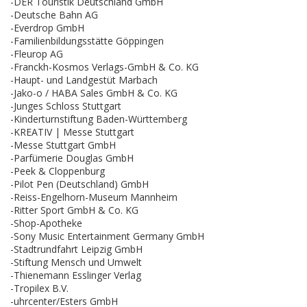
-DER Touristik Deutschland GmbH
-Deutsche Bahn AG
-Everdrop GmbH
-Familienbildungsstätte Göppingen
-Fleurop AG
-Franckh-Kosmos Verlags-GmbH & Co. KG
-Haupt- und Landgestüt Marbach
-Jako-o / HABA Sales GmbH & Co. KG
-Junges Schloss Stuttgart
-Kinderturnstiftung Baden-Württemberg
-KREATIV | Messe Stuttgart
-Messe Stuttgart GmbH
-Parfümerie Douglas GmbH
-Peek & Cloppenburg
-Pilot Pen (Deutschland) GmbH
-Reiss-Engelhorn-Museum Mannheim
-Ritter Sport GmbH & Co. KG
-Shop-Apotheke
-Sony Music Entertainment Germany GmbH
-Stadtrundfahrt Leipzig GmbH
-Stiftung Mensch und Umwelt
-Thienemann Esslinger Verlag
-Tropilex B.V.
-uhrcenter/Esters GmbH