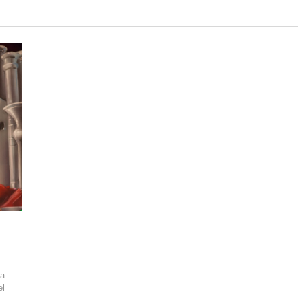
ja
el