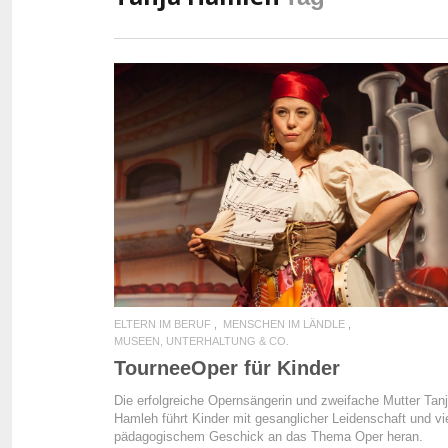
READ MORE
ELTERN IM BERUF
MENSCHEN IM LÄNDLE
MUSEEN, UNTERHALTUNG & CO.
TourneeOper für Kinder
Die erfolgreiche Opernsängerin und zweifache Mutter Tan
Hamleh führt Kinder mit gesanglicher Leidenschaft und vi
pädagogischem Geschick an das Thema Oper heran.