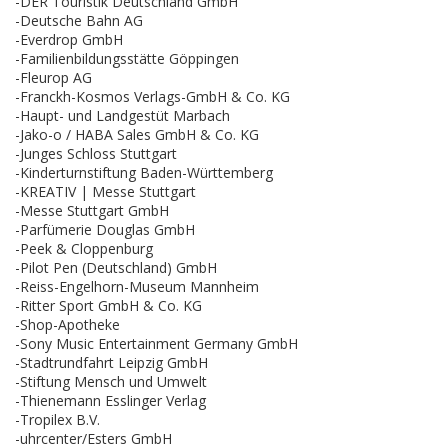
-DER Touristik Deutschland GmbH
-Deutsche Bahn AG
-Everdrop GmbH
-Familienbildungsstätte Göppingen
-Fleurop AG
-Franckh-Kosmos Verlags-GmbH & Co. KG
-Haupt- und Landgestüt Marbach
-Jako-o / HABA Sales GmbH & Co. KG
-Junges Schloss Stuttgart
-Kinderturnstiftung Baden-Württemberg
-KREATIV | Messe Stuttgart
-Messe Stuttgart GmbH
-Parfümerie Douglas GmbH
-Peek & Cloppenburg
-Pilot Pen (Deutschland) GmbH
-Reiss-Engelhorn-Museum Mannheim
-Ritter Sport GmbH & Co. KG
-Shop-Apotheke
-Sony Music Entertainment Germany GmbH
-Stadtrundfahrt Leipzig GmbH
-Stiftung Mensch und Umwelt
-Thienemann Esslinger Verlag
-Tropilex B.V.
-uhrcenter/Esters GmbH