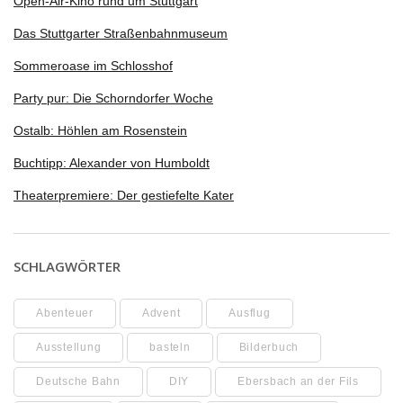
Open-Air-Kino rund um Stuttgart
Das Stuttgarter Straßenbahnmuseum
Sommeroase im Schlosshof
Party pur: Die Schorndorfer Woche
Ostalb: Höhlen am Rosenstein
Buchtipp: Alexander von Humboldt
Theaterpremiere: Der gestiefelte Kater
SCHLAGWÖRTER
Abenteuer
Advent
Ausflug
Ausstellung
basteln
Bilderbuch
Deutsche Bahn
DIY
Ebersbach an der Fils