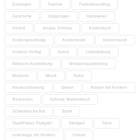
Esslingen
Familie
Familienausflug
Geschenk
Göppingen
Halloween
Herbst
Junges Schloss
Kinderbuch
Kindergeburtstag
Kinderlieder
Kindermusik
Kosmos Verlag
Kunst
Ludwigsburg
Mitmach-Ausstellung
Mitmachausstellung
Museum
Musik
Natur
Neuerscheinung
Ostern
Reisen mit Kindern
Rezension
Schloss Waldenbuch
Schwäbische Alb
Sport
StadtPalais Stuttgart
Stuttgart
Tiere
unterwegs mit Kindern
Urlaub