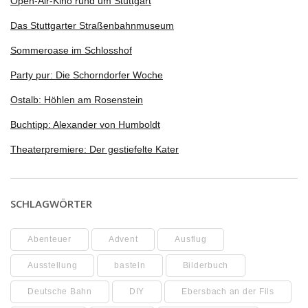
Open-Air-Kino rund um Stuttgart
Das Stuttgarter Straßenbahnmuseum
Sommeroase im Schlosshof
Party pur: Die Schorndorfer Woche
Ostalb: Höhlen am Rosenstein
Buchtipp: Alexander von Humboldt
Theaterpremiere: Der gestiefelte Kater
SCHLAGWÖRTER
Abenteuer
Advent
Ausflug
Ausstellung
basteln
Bilderbuch
Deutsche Bahn
DIY
Ebersbach an der Fils