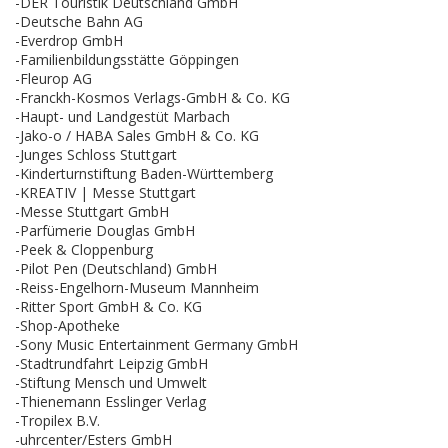
-DER Touristik Deutschland GmbH
-Deutsche Bahn AG
-Everdrop GmbH
-Familienbildungsstätte Göppingen
-Fleurop AG
-Franckh-Kosmos Verlags-GmbH & Co. KG
-Haupt- und Landgestüt Marbach
-Jako-o / HABA Sales GmbH & Co. KG
-Junges Schloss Stuttgart
-Kinderturnstiftung Baden-Württemberg
-KREATIV | Messe Stuttgart
-Messe Stuttgart GmbH
-Parfümerie Douglas GmbH
-Peek & Cloppenburg
-Pilot Pen (Deutschland) GmbH
-Reiss-Engelhorn-Museum Mannheim
-Ritter Sport GmbH & Co. KG
-Shop-Apotheke
-Sony Music Entertainment Germany GmbH
-Stadtrundfahrt Leipzig GmbH
-Stiftung Mensch und Umwelt
-Thienemann Esslinger Verlag
-Tropilex B.V.
-uhrcenter/Esters GmbH