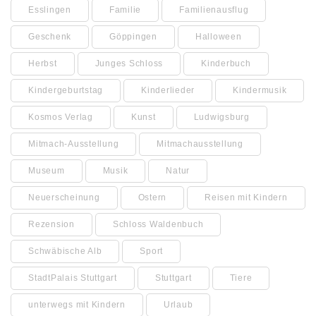
Esslingen
Familie
Familienausflug
Geschenk
Göppingen
Halloween
Herbst
Junges Schloss
Kinderbuch
Kindergeburtstag
Kinderlieder
Kindermusik
Kosmos Verlag
Kunst
Ludwigsburg
Mitmach-Ausstellung
Mitmachausstellung
Museum
Musik
Natur
Neuerscheinung
Ostern
Reisen mit Kindern
Rezension
Schloss Waldenbuch
Schwäbische Alb
Sport
StadtPalais Stuttgart
Stuttgart
Tiere
unterwegs mit Kindern
Urlaub