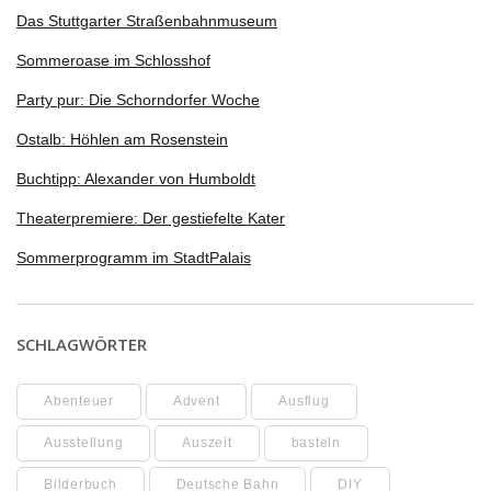
Das Stuttgarter Straßenbahnmuseum
Sommeroase im Schlosshof
Party pur: Die Schorndorfer Woche
Ostalb: Höhlen am Rosenstein
Buchtipp: Alexander von Humboldt
Theaterpremiere: Der gestiefelte Kater
Sommerprogramm im StadtPalais
SCHLAGWÖRTER
Abenteuer
Advent
Ausflug
Ausstellung
Auszeit
basteln
Bilderbuch
Deutsche Bahn
DIY