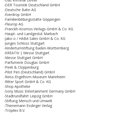
-Das Kriminal Dinner
-DER Touristik Deutschland GmbH
-Deutsche Bahn AG
-Everdrop GmbH
-Familienbildungsstätte Göppingen
-Fleurop AG
-Franckh-Kosmos Verlags-GmbH & Co. KG
-Haupt- und Landgestüt Marbach
-Jako-o / HABA Sales GmbH & Co. KG
-Junges Schloss Stuttgart
-Kinderturnstiftung Baden-Württemberg
-KREATIV | Messe Stuttgart
-Messe Stuttgart GmbH
-Parfümerie Douglas GmbH
-Peek & Cloppenburg
-Pilot Pen (Deutschland) GmbH
-Reiss-Engelhorn-Museum Mannheim
-Ritter Sport GmbH & Co. KG
-Shop-Apotheke
-Sony Music Entertainment Germany GmbH
-Stadtrundfahrt Leipzig GmbH
-Stiftung Mensch und Umwelt
-Thienemann Esslinger Verlag
-Tropilex B.V.