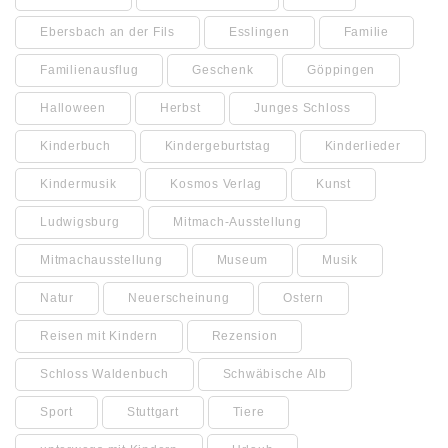
Ebersbach an der Fils
Esslingen
Familie
Familienausflug
Geschenk
Göppingen
Halloween
Herbst
Junges Schloss
Kinderbuch
Kindergeburtstag
Kinderlieder
Kindermusik
Kosmos Verlag
Kunst
Ludwigsburg
Mitmach-Ausstellung
Mitmachausstellung
Museum
Musik
Natur
Neuerscheinung
Ostern
Reisen mit Kindern
Rezension
Schloss Waldenbuch
Schwäbische Alb
Sport
Stuttgart
Tiere