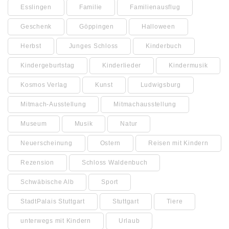
Esslingen
Familie
Familienausflug
Geschenk
Göppingen
Halloween
Herbst
Junges Schloss
Kinderbuch
Kindergeburtstag
Kinderlieder
Kindermusik
Kosmos Verlag
Kunst
Ludwigsburg
Mitmach-Ausstellung
Mitmachausstellung
Museum
Musik
Natur
Neuerscheinung
Ostern
Reisen mit Kindern
Rezension
Schloss Waldenbuch
Schwäbische Alb
Sport
StadtPalais Stuttgart
Stuttgart
Tiere
unterwegs mit Kindern
Urlaub