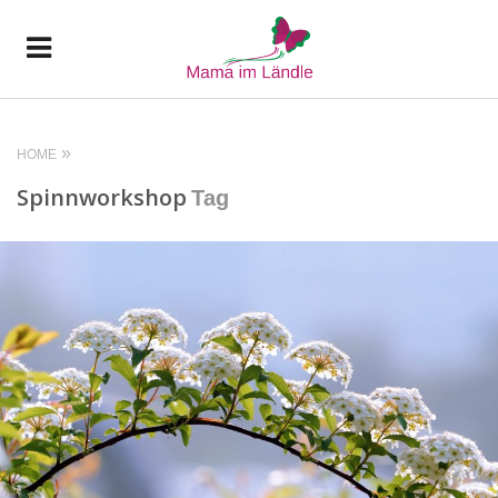
HOME
Spinnworkshop
Tag
READ MORE