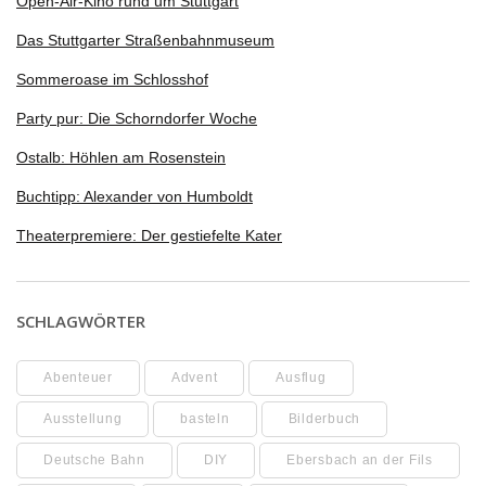
Open-Air-Kino rund um Stuttgart
Das Stuttgarter Straßenbahnmuseum
Sommeroase im Schlosshof
Party pur: Die Schorndorfer Woche
Ostalb: Höhlen am Rosenstein
Buchtipp: Alexander von Humboldt
Theaterpremiere: Der gestiefelte Kater
SCHLAGWÖRTER
Abenteuer
Advent
Ausflug
Ausstellung
basteln
Bilderbuch
Deutsche Bahn
DIY
Ebersbach an der Fils