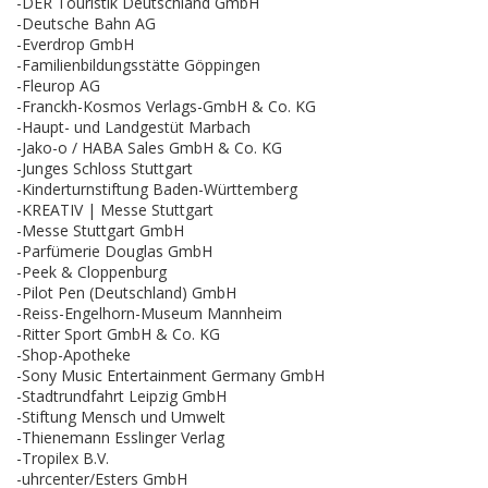
-DER Touristik Deutschland GmbH
-Deutsche Bahn AG
-Everdrop GmbH
-Familienbildungsstätte Göppingen
-Fleurop AG
-Franckh-Kosmos Verlags-GmbH & Co. KG
-Haupt- und Landgestüt Marbach
-Jako-o / HABA Sales GmbH & Co. KG
-Junges Schloss Stuttgart
-Kinderturnstiftung Baden-Württemberg
-KREATIV | Messe Stuttgart
-Messe Stuttgart GmbH
-Parfümerie Douglas GmbH
-Peek & Cloppenburg
-Pilot Pen (Deutschland) GmbH
-Reiss-Engelhorn-Museum Mannheim
-Ritter Sport GmbH & Co. KG
-Shop-Apotheke
-Sony Music Entertainment Germany GmbH
-Stadtrundfahrt Leipzig GmbH
-Stiftung Mensch und Umwelt
-Thienemann Esslinger Verlag
-Tropilex B.V.
-uhrcenter/Esters GmbH