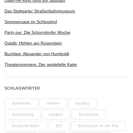
Open-Air-Kino rund um Stuttgart
Das Stuttgarter Straßenbahnmuseum
Sommeroase im Schlosshof
Party pur: Die Schorndorfer Woche
Ostalb: Höhlen am Rosenstein
Buchtipp: Alexander von Humboldt
Theaterpremiere: Der gestiefelte Kater
SCHLAGWÖRTER
Abenteuer
Advent
Ausflug
Ausstellung
basteln
Bilderbuch
Deutsche Bahn
DIY
Ebersbach an der Fils