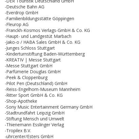
-DER Touristik Deutschland GmbH
-Deutsche Bahn AG
-Everdrop GmbH
-Familienbildungsstätte Göppingen
-Fleurop AG
-Franckh-Kosmos Verlags-GmbH & Co. KG
-Haupt- und Landgestüt Marbach
-Jako-o / HABA Sales GmbH & Co. KG
-Junges Schloss Stuttgart
-Kinderturnstiftung Baden-Württemberg
-KREATIV | Messe Stuttgart
-Messe Stuttgart GmbH
-Parfümerie Douglas GmbH
-Peek & Cloppenburg
-Pilot Pen (Deutschland) GmbH
-Reiss-Engelhorn-Museum Mannheim
-Ritter Sport GmbH & Co. KG
-Shop-Apotheke
-Sony Music Entertainment Germany GmbH
-Stadtrundfahrt Leipzig GmbH
-Stiftung Mensch und Umwelt
-Thienemann Esslinger Verlag
-Tropilex B.V.
-uhrcenter/Esters GmbH